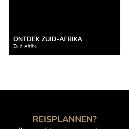
ONTDEK ZUID-AFRIKA
Zuid-Afrika
REISPLANNEN?
Annelies Hoogenboom
Brazilië, Mexico, Thailand, Indonesië,