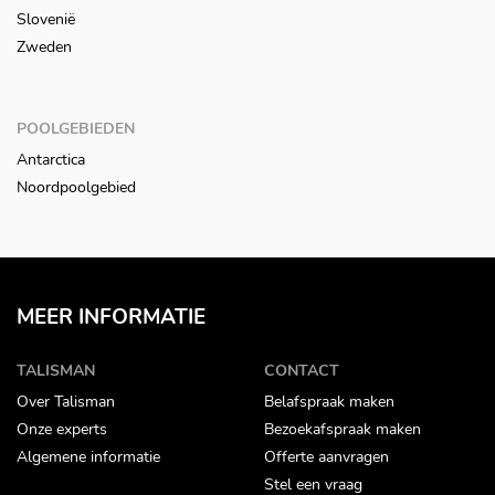
Slovenië
Zweden
POOLGEBIEDEN
Antarctica
Noordpoolgebied
MEER INFORMATIE
TALISMAN
CONTACT
Over Talisman
Belafspraak maken
Onze experts
Bezoekafspraak maken
Algemene informatie
Offerte aanvragen
Stel een vraag