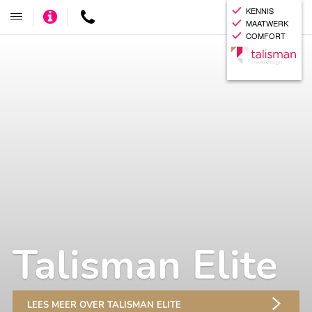
KENNIS
Adviseer
Contact
Toggle
MAATWERK
mij
navigatie
COMFORT
Talisman Elite
LEES MEER OVER TALISMAN ELITE