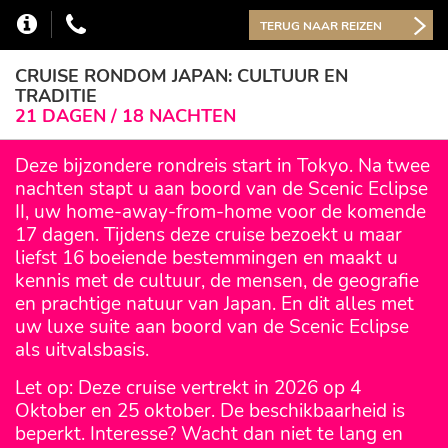
TERUG NAAR REIZEN
CRUISE RONDOM JAPAN: CULTUUR EN
TRADITIE
21 DAGEN / 18 NACHTEN
Deze bijzondere rondreis start in Tokyo. Na twee
nachten stapt u aan boord van de Scenic Eclipse
II, uw home-away-from-home voor de komende
17 dagen. Tijdens deze cruise bezoekt u maar
liefst 16 boeiende bestemmingen en maakt u
kennis met de cultuur, de mensen, de geografie
en prachtige natuur van Japan. En dit alles met
uw luxe suite aan boord van de Scenic Eclipse
als uitvalsbasis.
Let op: Deze cruise vertrekt in 2026 op 4
Oktober en 25 oktober. De beschikbaarheid is
beperkt. Interesse? Wacht dan niet te lang en