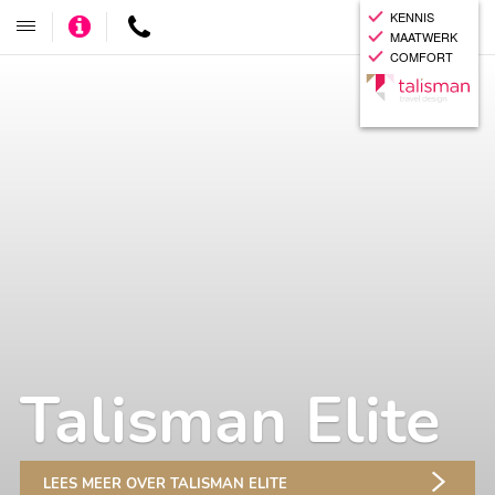
KENNIS
Adviseer
Contact
Toggle
MAATWERK
mij
navigatie
COMFORT
Talisman Elite
LEES MEER OVER TALISMAN ELITE