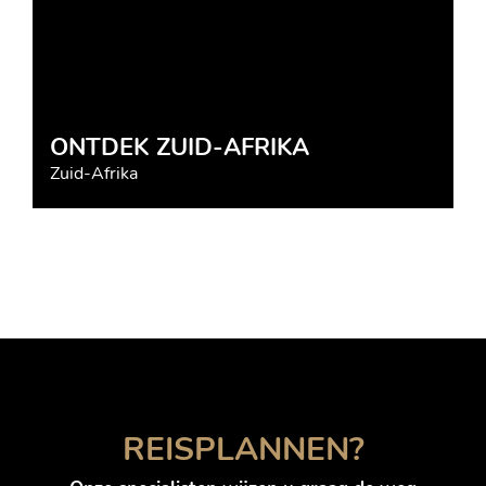
ONTDEK ZUID-AFRIKA
Zuid-Afrika
REISPLANNEN?
Annelies Hoogenboom
Brazilië, Mexico, Thailand, Indonesië,