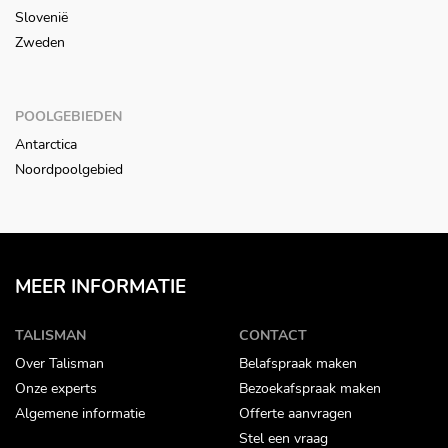
Slovenië
Zweden
POOLGEBIEDEN
Antarctica
Noordpoolgebied
MEER INFORMATIE
TALISMAN
CONTACT
Over Talisman
Belafspraak maken
Onze experts
Bezoekafspraak maken
Algemene informatie
Offerte aanvragen
Stel een vraag