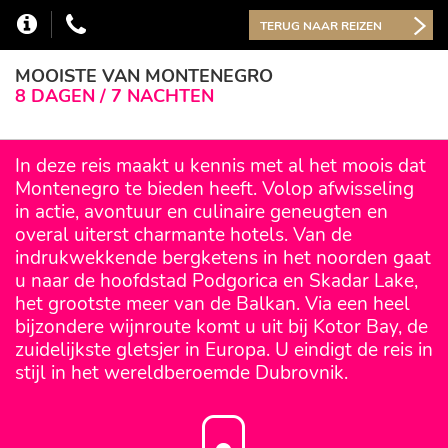
TERUG NAAR REIZEN
MOOISTE VAN MONTENEGRO
8 DAGEN / 7 NACHTEN
In deze reis maakt u kennis met al het moois dat
Montenegro te bieden heeft. Volop afwisseling
in actie, avontuur en culinaire geneugten en
overal uiterst charmante hotels. Van de
indrukwekkende bergketens in het noorden gaat
u naar de hoofdstad Podgorica en Skadar Lake,
het grootste meer van de Balkan. Via een heel
bijzondere wijnroute komt u uit bij Kotor Bay, de
zuidelijkste gletsjer in Europa. U eindigt de reis in
stijl in het wereldberoemde Dubrovnik.