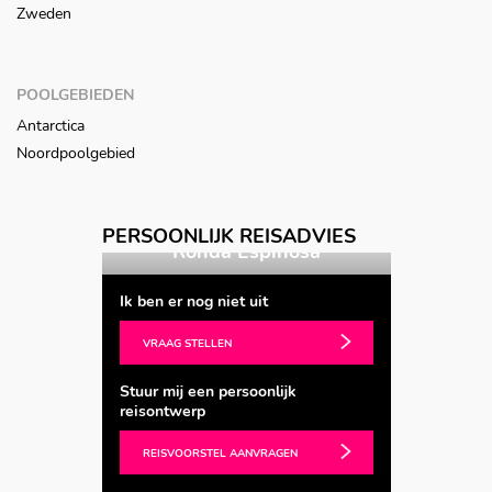
Zweden
POOLGEBIEDEN
Antarctica
Noordpoolgebied
Vorige
Volgende
PERSOONLIJK REISADVIES
ters
Ronda Espinosa
Bar
Ik ben er nog niet uit
VRAAG STELLEN
Stuur mij een persoonlijk
reisontwerp
REISVOORSTEL AANVRAGEN