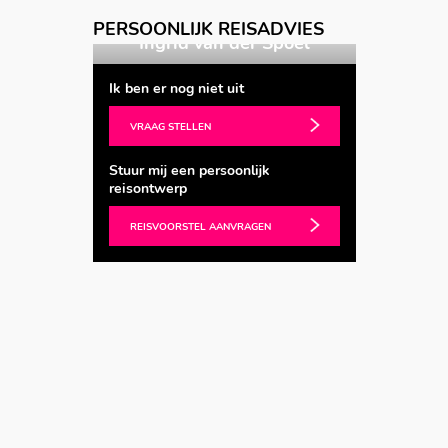
Vorige
Volgende
PERSOONLIJK REISADVIES
ters
Ingrid van der Spoel
Bar
Ik ben er nog niet uit
VRAAG STELLEN
Stuur mij een persoonlijk
reisontwerp
REISVOORSTEL AANVRAGEN