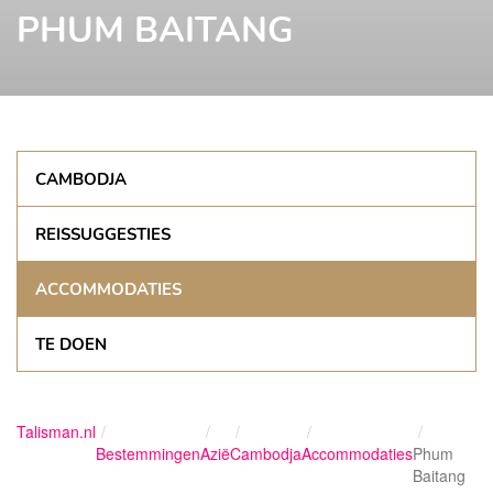
PHUM BAITANG
CAMBODJA
REISSUGGESTIES
ACCOMMODATIES
TE DOEN
Talisman.nl
Bestemmingen
Azië
Cambodja
Accommodaties
Phum
Baitang