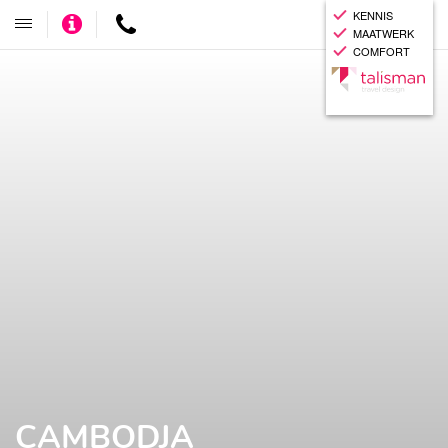
KENNIS
Adviseer
Contact
Toggle
MAATWERK
mij
navigatie
COMFORT
CAMBODJA