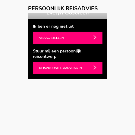
Vorige
Volgende
PERSOONLIJK REISADVIES
 Oostveen
Astrid Hartog
Ik ben er nog niet uit
VRAAG STELLEN
Stuur mij een persoonlijk
reisontwerp
REISVOORSTEL AANVRAGEN