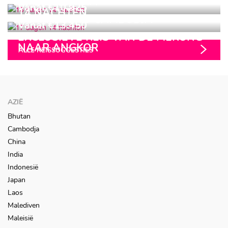
AMAZING ASIA
17 DAGEN
Vanaf €10.925
14 NACHTEN
VERRASSEND CAMBODJA
Vanaf €13.450
EXCLUSIEVE REIS VAN DE MEKONG
NAAR ANGKOR
ALLE REISSUGGESTIES
AZIË
Bhutan
Cambodja
China
India
Indonesië
Japan
Laos
Malediven
Maleisië