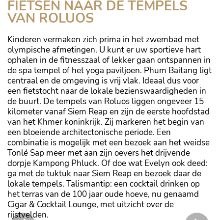
FIETSEN NAAR DE TEMPELS
VAN ROLUOS
Kinderen vermaken zich prima in het zwembad met
olympische afmetingen. U kunt er uw sportieve hart
ophalen in de fitnesszaal of lekker gaan ontspannen in
de spa tempel of het yoga paviljoen. Phum Baitang ligt
centraal en de omgeving is vrij vlak. Ideaal dus voor
een fietstocht naar de lokale bezienswaardigheden in
de buurt. De tempels van Roluos liggen ongeveer 15
kilometer vanaf Siem Reap en zijn de eerste hoofdstad
van het Khmer koninkrijk. Zij markeren het begin van
een bloeiende architectonische periode. Een
combinatie is mogelijk met een bezoek aan het weidse
Tonlé Sap meer met aan zijn oevers het drijvende
dorpje Kampong Phluck. Of doe wat Evelyn ook deed:
ga met de tuktuk naar Siem Reap en bezoek daar de
lokale tempels. Talismantip: een cocktail drinken op
het terras van de 100 jaar oude hoeve, nu genaamd
Cigar & Cocktail Lounge, met uitzicht over de
rijstvelden.