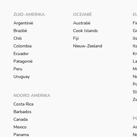
ZUID-AMERIKA
OCEANIË
E
Argentinië
Australië
Fi
Brazilië
Cook Islands
Gr
Chili
Fiji
IJ
Colombia
Nieuw-Zeeland
It
Ecuador
Kr
Patagonië
L
Peru
M
Uruguay
N
Po
Sl
NOORD AMERIKA
Z
Costa Rica
Barbados
P
Canada
Mexico
An
Panama
N