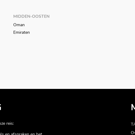
MIDDEN-OOSTEN
Oman
Emiraten
G
ze reis:
T
Ov
gels en afspraken en het