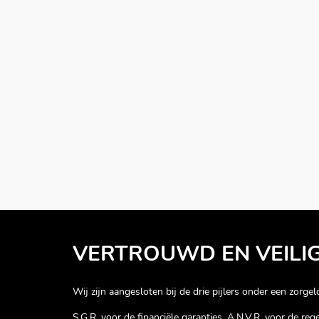
VERTROUWD EN VEILI
Wij zijn aangesloten bij de drie pijlers onder een zorgelo
S.G.R. voor de financiële garanties, A.N.V.R. voor de re