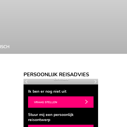
ISCH
Seraphine de
PERSOONLIJK REISADVIES
ijk
Smidt
Marlo
Vorige
Volgende
Ik ben er nog niet uit
VRAAG STELLEN
Stuur mij een persoonlijk
reisontwerp