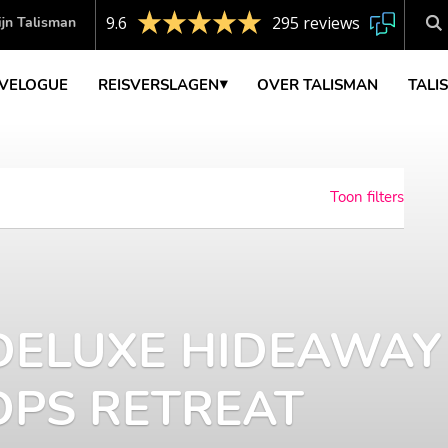
9.6
295 reviews
jn Talisman
VELOGUE
REISVERSLAGEN
OVER TALISMAN
TALI
Toon filters
DELUXE HIDEAWAY
OPS RETREAT