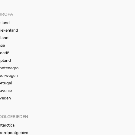
UROPA
nland
iekenland
sland
alië
oatië
apland
ontenegro
oorwegen
rtugal
ovenië
weden
OOLGEBIEDEN
tarctica
oordpoolgebied