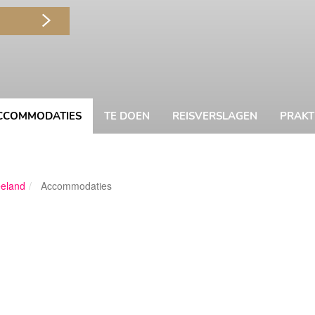
CCOMMODATIES
TE DOEN
REISVERSLAGEN
PRAKT
eland
Accommodaties
Marloes van Sp