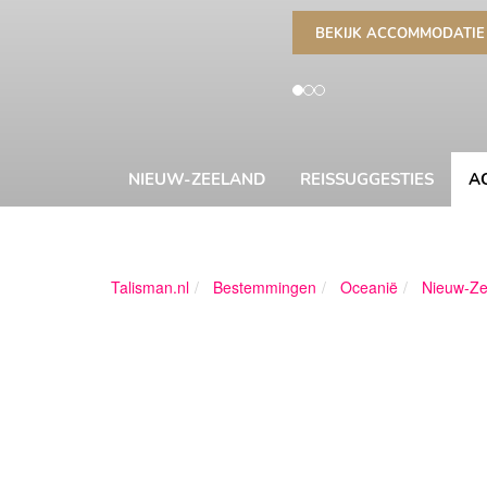
BEKIJK ACCOMMODATIE
NIEUW-ZEELAND
REISSUGGESTIES
A
Talisman.nl
Bestemmingen
Oceanië
Nieuw-Ze