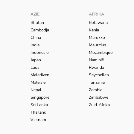
AZIË
AFRIKA
Bhutan
Botswana
Cambodja
Kenia
China
Marokko
India
Mauritius
Indonesië
Mozambique
Japan
Namibië
Laos
Rwanda
Malediven
Seychellen
Maleisië
Tanzania
Nepal
Zambia
Singapore
Zimbabwe
Sri Lanka
Zuid-Afrika
Thailand
Vietnam