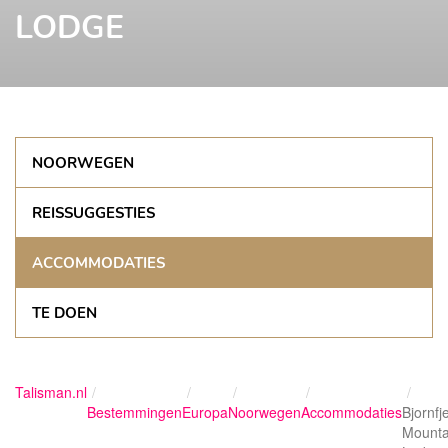
LODGE
NOORWEGEN
REISSUGGESTIES
ACCOMMODATIES
TE DOEN
Talisman.nl
Bestemmingen
Europa
Noorwegen
Accommodaties
Bjornfje
Mounta