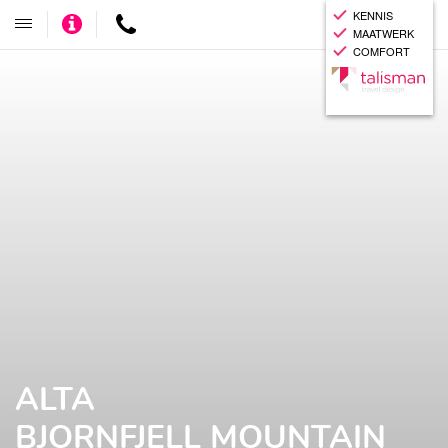
KENNIS
Adviseer
Contact
Toggle
MAATWERK
mij
navigatie
COMFORT
ALTA
BJORNFJELL MOUNTAIN