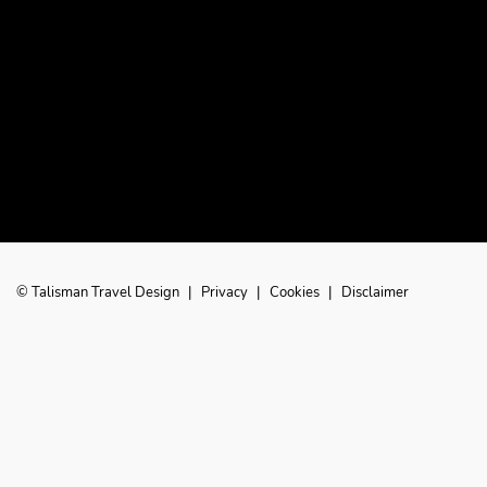
© Talisman Travel Design
|
Privacy
|
Cookies
|
Disclaimer