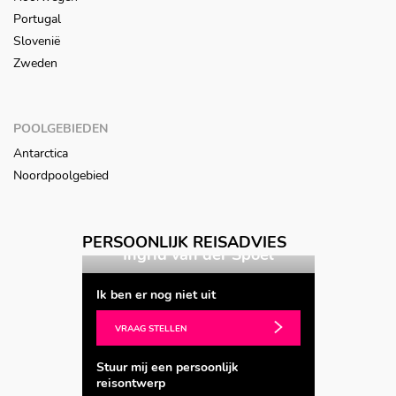
Portugal
Slovenië
Zweden
POOLGEBIEDEN
Antarctica
Noordpoolgebied
PERSOONLIJK REISADVIES
 Spoel
Ingrid van der Spoel
Ingri
Ik ben er nog niet uit
VRAAG STELLEN
Stuur mij een persoonlijk
reisontwerp