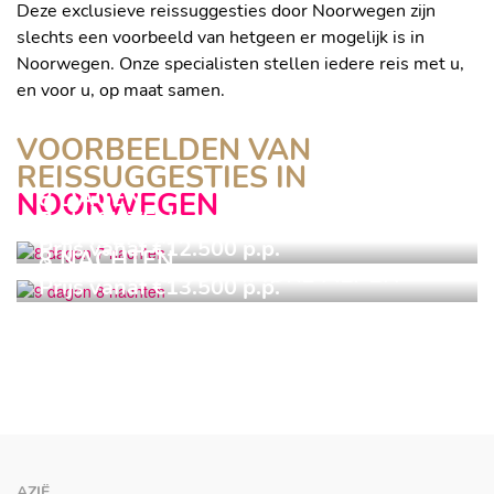
Deze exclusieve reissuggesties door Noorwegen zijn
slechts een voorbeeld van hetgeen er mogelijk is in
Noorwegen. Onze specialisten stellen iedere reis met u,
en voor u, op maat samen.
VOORBEELDEN VAN
REISSUGGESTIES IN
8 DAGEN
NOORWEGEN
7 NACHTEN
9 DAGEN
Prijs vanaf €12.500 p.p.
8 NACHTEN
ÅLESUND & SUNNMØRE ALPEN
Prijs vanaf €13.500 p.p.
NATUURLIJK NOORS LAPLAND
AZIË