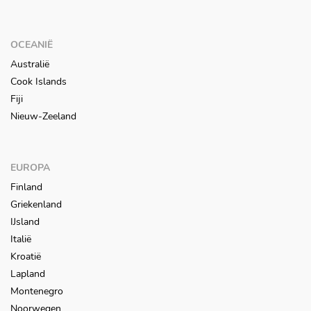
OCEANIË
Australië
Cook Islands
Fiji
Nieuw-Zeeland
EUROPA
Finland
Griekenland
IJsland
Italië
Kroatië
Lapland
Montenegro
Noorwegen