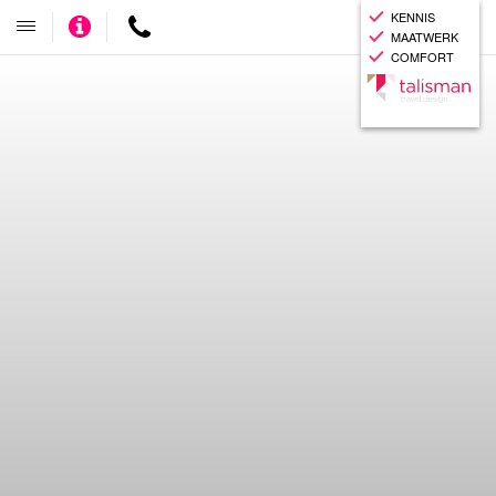
KENNIS
Adviseer
Contact
Toggle
MAATWERK
mij
navigatie
COMFORT