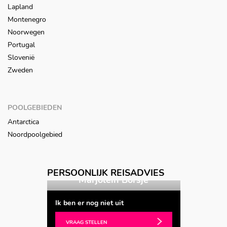
Lapland
Montenegro
Noorwegen
Portugal
Slovenië
Zweden
POOLGEBIEDEN
Antarctica
Noordpoolgebied
Vorige
Volgende
PERSOONLIJK REISADVIES
og
Marjolein Borsje
As
Ik ben er nog niet uit
VRAAG STELLEN