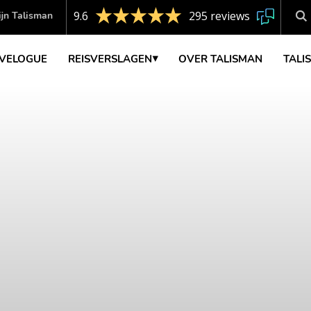
9.6
295 reviews
jn Talisman
VELOGUE
REISVERSLAGEN
OVER TALISMAN
TALI