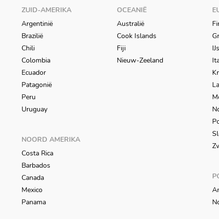
ZUID-AMERIKA
OCEANIË
E
Argentinië
Australië
Fi
Brazilië
Cook Islands
Gr
Chili
Fiji
IJ
Colombia
Nieuw-Zeeland
It
Ecuador
Kr
Patagonië
L
Peru
M
Uruguay
N
Po
Sl
NOORD AMERIKA
Z
Costa Rica
Barbados
P
Canada
Mexico
An
Panama
N