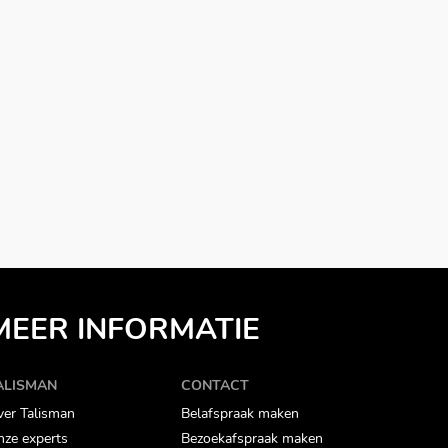
MEER INFORMATIE
ALISMAN
CONTACT
er Talisman
Belafspraak maken
ze experts
Bezoekafspraak maken