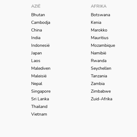
AZIË
AFRIKA
Bhutan
Botswana
Cambodja
Kenia
China
Marokko
India
Mauritius
Indonesië
Mozambique
Japan
Namibië
Laos
Rwanda
Malediven
Seychellen
Maleisië
Tanzania
Nepal
Zambia
Singapore
Zimbabwe
Sri Lanka
Zuid-Afrika
Thailand
Vietnam