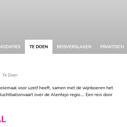
MODATIES
TE DOEN
REISVERSLAGEN
PRAKTISCH
Te Doen
Astrid Hartog
lemaal voor uzelf heeft, samen met de wijnboeren het
uchtballonvaart over de Alentejo regio…. Een reis door
L