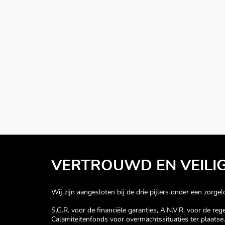
VERTROUWD EN VEILI
Wij zijn aangesloten bij de drie pijlers onder een zorgelo
S.G.R. voor de financiële garanties, A.N.V.R. voor de re
Calamiteitenfonds voor overmachtssituaties ter plaatse.