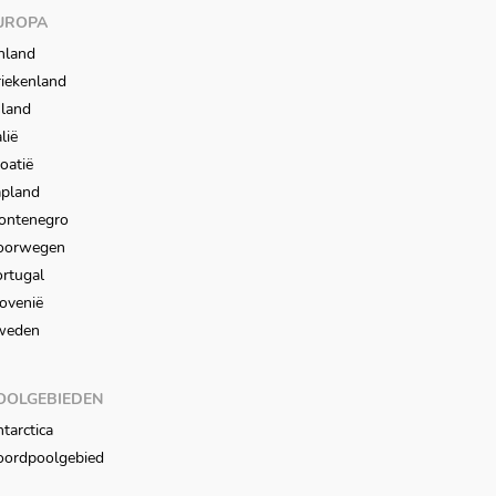
UROPA
nland
iekenland
sland
alië
oatië
apland
ontenegro
oorwegen
rtugal
ovenië
weden
OOLGEBIEDEN
tarctica
oordpoolgebied