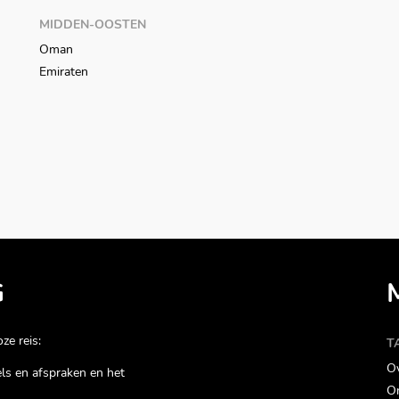
MIDDEN-OOSTEN
Oman
Emiraten
G
ze reis:
T
Ov
gels en afspraken en het
On