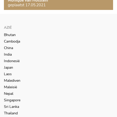
Monique van Holstein
geplaatst 17.05.2021
AZIË
Bhutan
Cambodja
China
India
Indonesië
Japan
Laos
Malediven
Maleisië
Nepal
Singapore
Sri Lanka
Thailand