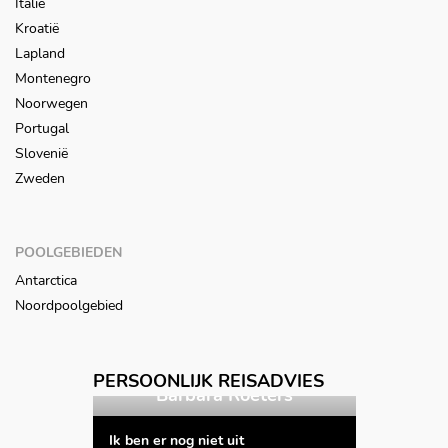
Italië
Kroatië
Lapland
Montenegro
Noorwegen
Portugal
Slovenië
Zweden
POOLGEBIEDEN
Antarctica
Noordpoolgebied
Vorige
Volgende
PERSOONLIJK REISADVIES
Barbara Roeters
Katrijn
Ik ben er nog niet uit