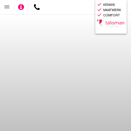
KENNIS
Adviseer
Contact
Toggle
MAATWERK
mij
navigatie
COMFORT