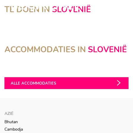
BEKIJK ONZE
TE DOEN IN
SLOVENIË
SLOVENIË
NATUUR
CULINAIR
ACTIEF
STAD
REISSUGGESTIES
INTERCONTINENTAL
ACCOMMODATIES IN
SLOVENIË
PULE ESTATE
Ljubljana
VILA PLANINKA
Trebelno
GARDEN VILLAGE BLED
Jezersko
Bled
ALLE ACCOMMODATIES
AZIË
Bhutan
Cambodja