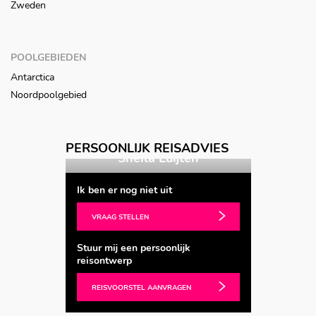
Zweden
POOLGEBIEDEN
Antarctica
Noordpoolgebied
Vorige
Volgende
PERSOONLIJK REISADVIES
Spijk
Sheila Luijten
Marl
Ik ben er nog niet uit
VRAAG STELLEN
Stuur mij een persoonlijk
reisontwerp
REISVOORSTEL AANVRAGEN