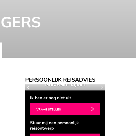
IGERS
Kitty
PERSOONLIJK REISADVIES
een
Nieuwenhuijsen
Evel
Vorige
Volgende
Ik ben er nog niet uit
VRAAG STELLEN
Stuur mij een persoonlijk
reisontwerp