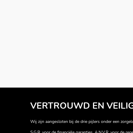
VERTROUWD EN VEILI
Wij zijn aangesloten bij de drie pijlers onder een zorgelo
S.G.R. voor de financiële garanties, A.N.V.R. voor de re