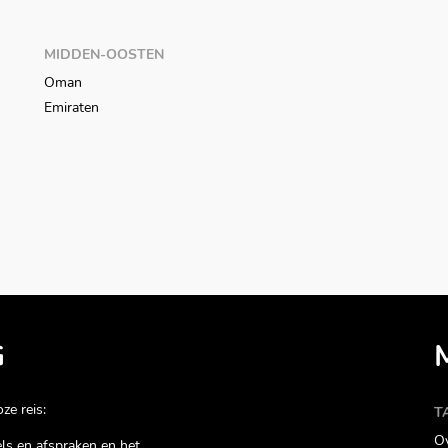
MIDDEN-OOSTEN
Oman
Emiraten
G
ze reis:
T
Ov
gels en afspraken en het