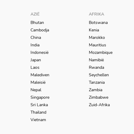
AZIË
AFRIKA
Bhutan
Botswana
Cambodja
Kenia
China
Marokko
India
Mauritius
Indonesië
Mozambique
Japan
Namibië
Laos
Rwanda
Malediven
Seychellen
Maleisië
Tanzania
Nepal
Zambia
Singapore
Zimbabwe
Sri Lanka
Zuid-Afrika
Thailand
Vietnam