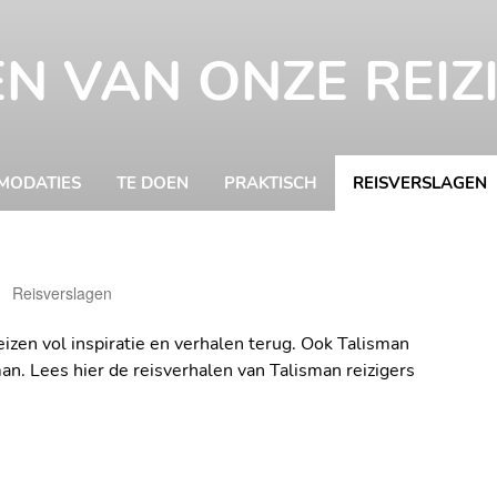
N VAN ONZE REIZ
MODATIES
TE DOEN
PRAKTISCH
REISVERSLAGEN
Kitty
Reisverslagen
Nieuwenhuijsen
Evelyn Oostv
eizen vol inspiratie en verhalen terug. Ook Talisman
an. Lees hier de reisverhalen van Talisman reizigers