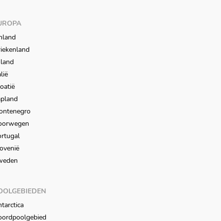
UROPA
nland
iekenland
sland
alië
oatië
apland
ontenegro
oorwegen
rtugal
ovenië
weden
OOLGEBIEDEN
tarctica
oordpoolgebied