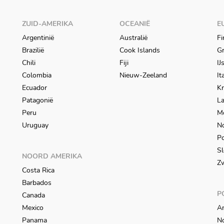
ZUID-AMERIKA
OCEANIË
E
Argentinië
Australië
Fi
Brazilië
Cook Islands
Gr
Chili
Fiji
IJ
Colombia
Nieuw-Zeeland
It
Ecuador
Kr
Patagonië
L
Peru
M
Uruguay
N
Po
Sl
NOORD AMERIKA
Z
Costa Rica
Barbados
P
Canada
Mexico
An
Panama
N