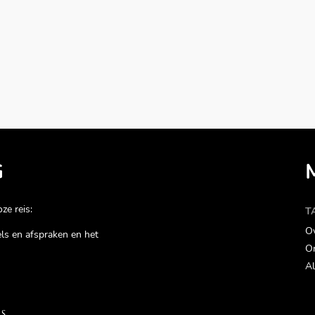
G
ze reis:
T
Ov
gels en afspraken en het
On
Al