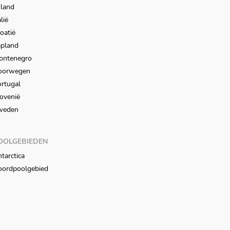
sland
alië
oatië
apland
ontenegro
oorwegen
rtugal
ovenië
weden
OOLGEBIEDEN
tarctica
oordpoolgebied