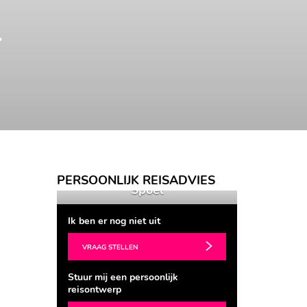
T
er
Ingrid van der
Ing
PERSOONLIJK REISADVIES
Spoel
Ik ben er nog niet uit
VRAAG STELLEN
Stuur mij een persoonlijk
reisontwerp