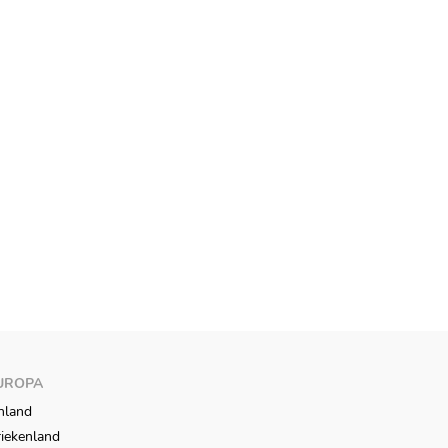
UROPA
nland
iekenland