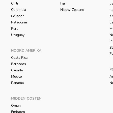
Chili
Fiji
IJ
Colombia
Nieuw-Zeeland
It
Ecuador
Kr
Patagonië
L
Peru
M
Uruguay
N
Po
Sl
NOORD AMERIKA
Z
Costa Rica
Barbados
P
Canada
Mexico
An
Panama
N
MIDDEN-OOSTEN
Oman
Emiraten