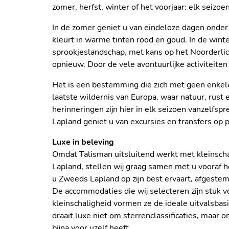
zomer, herfst, winter of het voorjaar: elk seizoe
In de zomer geniet u van eindeloze dagen onder 
kleurt in warme tinten rood en goud. In de wint
sprookjeslandschap, met kans op het Noorderlic
opnieuw. Door de vele avontuurlijke activiteite
Het is een bestemming die zich met geen enkele 
laatste wildernis van Europa, waar natuur, rust 
herinneringen zijn hier in elk seizoen vanzelfs
Lapland geniet u van excursies en transfers op p
Luxe in beleving
Omdat Talisman uitsluitend werkt met kleinsch
Lapland, stellen wij graag samen met u vooraf 
u Zweeds Lapland op zijn best ervaart, afgeste
De accommodaties die wij selecteren zijn stuk v
kleinschaligheid vormen ze de ideale uitvalsbasi
draait luxe niet om sterrenclassificaties, maar 
bijna voor uzelf heeft.