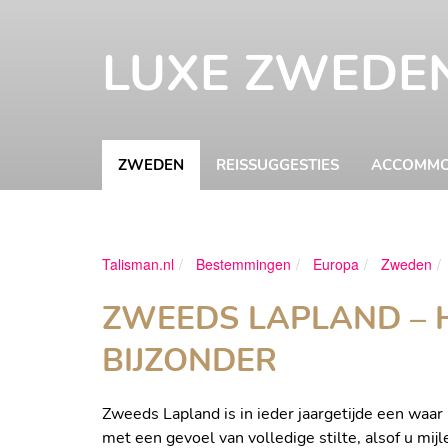
LUXE ZWEDEN
ZWEDEN
REISSUGGESTIES
ACCOMMO
Talisman.nl
Bestemmingen
Europa
Zweden
ZWEEDS LAPLAND – 
BIJZONDER
Zweeds Lapland is in ieder jaargetijde een waar 
met een gevoel van volledige stilte, alsof u mij