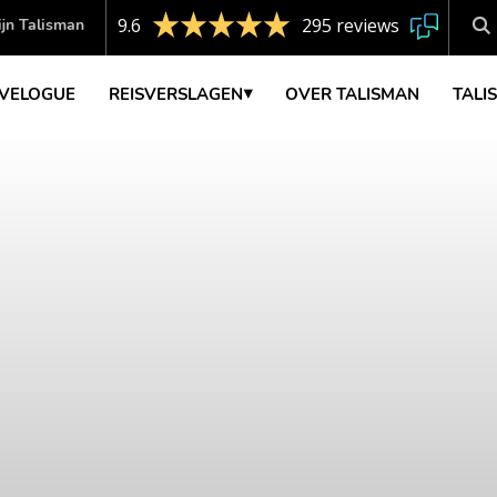
9.6
295 reviews
jn Talisman
VELOGUE
REISVERSLAGEN
OVER TALISMAN
TALI