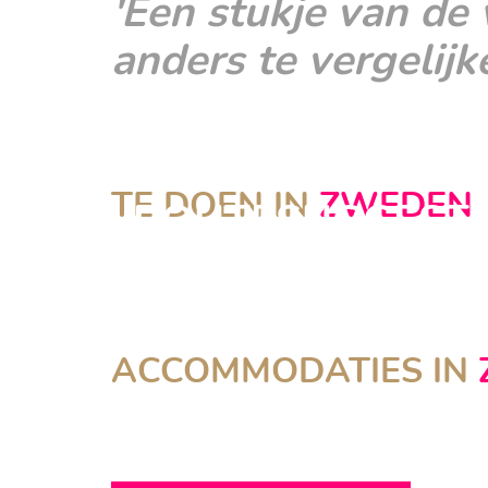
'Een stukje van de
anders te vergelijke
BEKIJK ONZE ZW
TE DOEN IN
ZWEDEN
ROUTESUGGESTI
NATUUR
C
CULINAIR
AURORA SAFARI CAMP
ACCOMMODATIES IN
Gunnarsbyn
LAPLAND GUESTHOUSE
Kangos