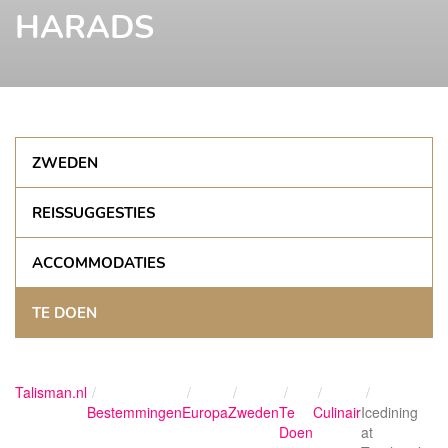
HARADS
ZWEDEN
REISSUGGESTIES
ACCOMMODATIES
TE DOEN
Talisman.nl
Bestemmingen
Europa
Zweden
Te
Culinair
Icedining
Doen
at