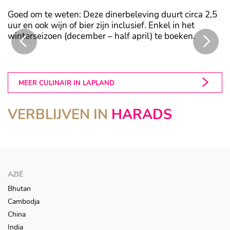
Goed om te weten: Deze dinerbeleving duurt circa 2,5
uur en ook wijn of bier zijn inclusief. Enkel in het
winterseizoen (december – half april) te boeken.
orderlicht
Een uniek diner
MEER CULINAIR IN LAPLAND
TREEHOTEL
VERBLIJVEN IN
HARADS
Harads
AZIË
Bhutan
Cambodja
China
India