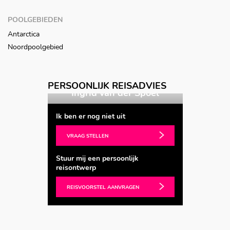
POOLGEBIEDEN
Antarctica
Noordpoolgebied
PERSOONLIJK REISADVIES
 Spoel
Ingrid van der Spoel
Ingri
Ik ben er nog niet uit
VRAAG STELLEN
Stuur mij een persoonlijk
reisontwerp
REISVOORSTEL AANVRAGEN