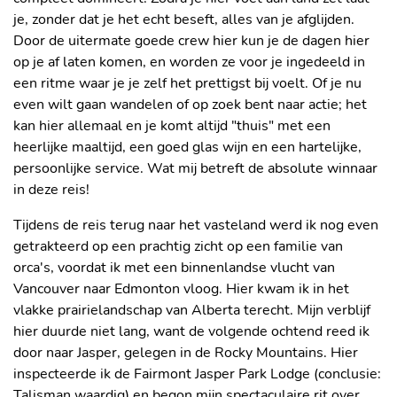
je, zonder dat je het echt beseft, alles van je afglijden.
Door de uitermate goede crew hier kun je de dagen hier
op je af laten komen, en worden ze voor je ingedeeld in
een ritme waar je je zelf het prettigst bij voelt. Of je nu
even wilt gaan wandelen of op zoek bent naar actie; het
kan hier allemaal en je komt altijd "thuis" met een
heerlijke maaltijd, een goed glas wijn en een hartelijke,
persoonlijke service. Wat mij betreft de absolute winnaar
in deze reis!
Tijdens de reis terug naar het vasteland werd ik nog even
getrakteerd op een prachtig zicht op een familie van
orca's, voordat ik met een binnenlandse vlucht van
Vancouver naar Edmonton vloog. Hier kwam ik in het
vlakke prairielandschap van Alberta terecht. Mijn verblijf
hier duurde niet lang, want de volgende ochtend reed ik
door naar Jasper, gelegen in de Rocky Mountains. Hier
inspecteerde ik de Fairmont Jasper Park Lodge (conclusie:
Talisman waardig) en begon mijn spectaculaire rit over