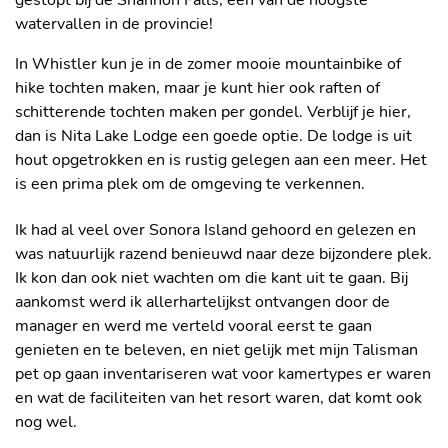
gestopt bij de Shannon Falls, een van de hoogste
watervallen in de provincie!
In Whistler kun je in de zomer mooie mountainbike of
hike tochten maken, maar je kunt hier ook raften of
schitterende tochten maken per gondel. Verblijf je hier,
dan is Nita Lake Lodge een goede optie. De lodge is uit
hout opgetrokken en is rustig gelegen aan een meer. Het
NITA LAKE LODGE
WHISTLER
is een prima plek om de omgeving te verkennen.
Ik had al veel over Sonora Island gehoord en gelezen en
was natuurlijk razend benieuwd naar deze bijzondere plek.
Ik kon dan ook niet wachten om die kant uit te gaan. Bij
aankomst werd ik allerhartelijkst ontvangen door de
manager en werd me verteld vooral eerst te gaan
genieten en te beleven, en niet gelijk met mijn Talisman
pet op gaan inventariseren wat voor kamertypes er waren
en wat de faciliteiten van het resort waren, dat komt ook
SONORA RESORT
nog wel.