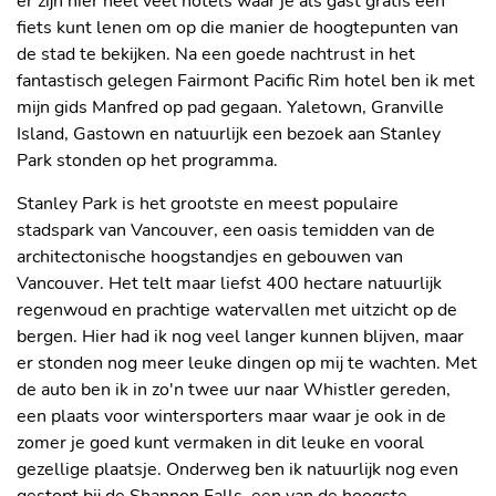
er zijn hier heel veel hotels waar je als gast gratis een
fiets kunt lenen om op die manier de hoogtepunten van
de stad te bekijken. Na een goede nachtrust in het
fantastisch gelegen Fairmont Pacific Rim hotel ben ik met
mijn gids Manfred op pad gegaan. Yaletown, Granville
Island, Gastown en natuurlijk een bezoek aan Stanley
STANLEY PARK, VANCOUVER
Park stonden op het programma.
Stanley Park is het grootste en meest populaire
stadspark van Vancouver, een oasis temidden van de
architectonische hoogstandjes en gebouwen van
Vancouver. Het telt maar liefst 400 hectare natuurlijk
regenwoud en prachtige watervallen met uitzicht op de
bergen. Hier had ik nog veel langer kunnen blijven, maar
er stonden nog meer leuke dingen op mij te wachten. Met
de auto ben ik in zo'n twee uur naar Whistler gereden,
een plaats voor wintersporters maar waar je ook in de
zomer je goed kunt vermaken in dit leuke en vooral
gezellige plaatsje. Onderweg ben ik natuurlijk nog even