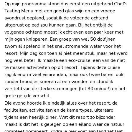
Op mijn programma stond dus eerst een uitgebreid Chef's
Tasting Menu met een goed glas wijn en een vroege
avondrust gepland, zodat ik de volgende ochtend
uitgerust op pad zou kunnen gaan. Bij het ontbijt de
volgende ochtend moest ik echt even een paar keer met
mijn ogen knipperen. Een groep van wel 50 dolfijnen
zwom al spelend in het snel stromende water voor het
resort. Mijn dag kon toen al niet meer stuk, maar het werd
nog veel beter. Ik maakte een eco-cruise, een van de niet
te missen activiteiten op dit resort. Tijdens deze cruise
zag ik enorm veel visarenden, maar ook twee beren, ook
zonder broodjes smeren al een wonder, en stond ik
versteld van de sterke stromingen (tot 30km/uur!) en het
grote getijde verschil.
Die avond hoorde ik eindelijk alles over het resort, de
faciliteiten, activiteiten en de kamertypes, uiteraard
tijdens een heerlijk diner. Wat dit resort zo bijzonder
maakt is dat het is gelegen op een eiland waar de natuur
compleet domineert. Zodra je hier voet aan land zet laat