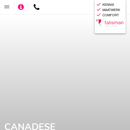
KENNIS
Adviseer
Contact
Toggle
MAATWERK
mij
navigatie
COMFORT
CANADESE