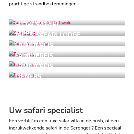
prachtige strandbestemmingen.
ONVERGETELIJKE SAFARI IN
TSWALU
Zuid-Afrika
SLOW SAFARI
TRAVELOGUE
Zimbabwe
JACI'S SAFARI LODGE
TRAVELOGUE
Zuid-Afrika
FAMILIEREIS
IN HET MALARIAVRIJE MADIKWE
Tanzania
FAMILIEREIS
SAFARI & STRAND
Zuid-Afrika
FAMILIEREIS
EEN AVONTUURLIJKE REIS VOOR
Kenia
TIENERS
OP AVONTUUR MET UW GEZIN
Uw safari specialist
Een verblijf in een luxe safarivilla in de bush, of een
indrukwekkende safari in de Serengeti? Een speciaal