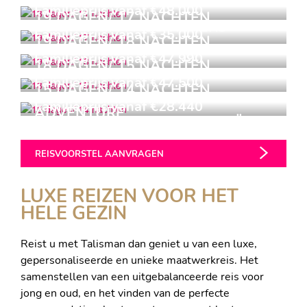
FAMILIEREIS VIETNAM
Familieprijs vanaf €48.000
19 DAGEN/ 17 NACHTEN
ZUID-AFRIKA MET TIENERS
Familieprijs vanaf €35.000
19 DAGEN/ 18 NACHTEN
FAMILIEREIS PERU
Familieprijs vanaf €47.990
18 DAGEN/ 15 NACHTEN
FAMILIEREIS MEXICO
Familieprijs vanaf €47.500
15 DAGEN/ 14 NACHTEN
AUSTRALIAN FAMILY
Familieprijs vanaf €28.440
ADVENTURE
FAMILIE AVONTUUR KROATIË
REISVOORSTEL AANVRAGEN
LUXE REIZEN VOOR HET
HELE GEZIN
Reist u met Talisman dan geniet u van een luxe,
gepersonaliseerde en unieke maatwerkreis. Het
samenstellen van een uitgebalanceerde reis voor
jong en oud, en het vinden van de perfecte