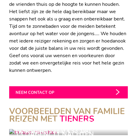
de vrienden thuis op de hoogte te kunnen houden.
Het liefst zijn ze de hele dag bereikbaar maar we
snappen het ook als u graag even onbereikbaar bent.
Tijd om te zonnebaden voor de meiden betekent
avontuur op het water voor de jongens.... We houden
met iedere reiziger rekening en zorgen er hoedanook
voor dat de juiste balans in uw reis wordt gevonden.
Geef ons vooral uw wensen en voorkeuren door
zodat we een onvergetelijke reis voor het hele gezin
kunnen ontwerpen.
NEEM CONTACT OP
VOORBEELDEN VAN FAMILIE
REIZEN MET
TIENERS
19 DAGEN/ 16 NACHTEN
Familieprijs vanaf €33.190
13 DAGEN/ 11 NACHTEN