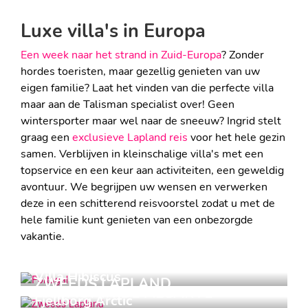
Luxe villa's in Europa
Een week naar het strand in Zuid-Europa
? Zonder
hordes toeristen, maar gezellig genieten van uw
eigen familie? Laat het vinden van die perfecte villa
maar aan de Talisman specialist over! Geen
wintersporter maar wel naar de sneeuw? Ingrid stelt
graag een
exclusieve Lapland reis
voor het hele gezin
samen. Verblijven in kleinschalige villa's met een
topservice en een keur aan activiteiten, een geweldig
avontuur. We begrijpen uw wensen en verwerken
deze in een schitterend reisvoorstel zodat u met de
hele familie kunt genieten van een onbezorgde
vakantie.
PORTUGAL
Villa Hibiscus
ZWEEDS LAPLAND
PRIVACY IN DE ALGARVE
Fjellborg Arctic