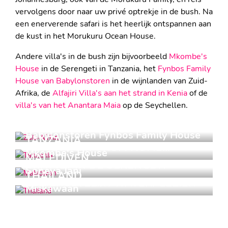
vervolgens door naar uw privé optrekje in de bush. Na
een enerverende safari is het heerlijk ontspannen aan
de kust in het Morukuru Ocean House.
Andere villa's in de bush zijn bijvoorbeeld
Mkombe's
House
in de Serengeti in Tanzania, het
Fynbos Family
House van Babylonstoren
in de wijnlanden van Zuid-
Afrika, de
Alfajiri Villa's aan het strand in Kenia
of de
villa's van het Anantara Maia
op de Seychellen.
ZUID-AFRIKA
Babylonstoren Fynbos Family House
TANZANIA
HOME AWAY FROM HOME...
Mkombe's House
MALEDIVEN
PRIVACY IN DE SERENGETI
Soneva Jani
THAILAND
ONVERGETELIJK WATERPLEZIER
Miskawaan
EINDELOOS RELAXEN