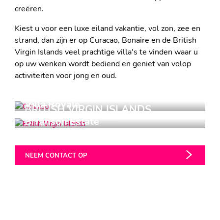
creëren.
Kiest u voor een luxe eiland vakantie, vol zon, zee en
strand, dan zijn er op Curacao, Bonaire en de British
Virgin Islands veel prachtige villa's te vinden waar u
op uw wenken wordt bediend en geniet van volop
activiteiten voor jong en oud.
CURAÇAO
Villa Royale
BRITISH VIRGIN ISLANDS
EXCLUSIEF CHILLEN
Brranson Estate
TOPPUNT VAN LUXE
NEEM CONTACT OP