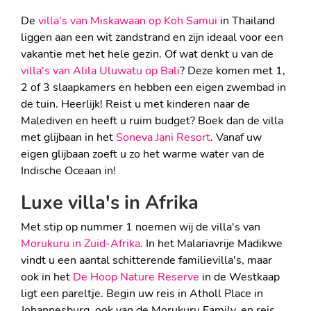
De
villa's van Miskawaan op Koh Samui
in Thailand
liggen aan een wit zandstrand en zijn ideaal voor een
vakantie met het hele gezin. Of wat denkt u van de
villa's van Alila Uluwatu op Bali
? Deze komen met 1,
2 of 3 slaapkamers en hebben een eigen zwembad in
de tuin. Heerlijk! Reist u met kinderen naar de
Malediven en heeft u ruim budget? Boek dan de villa
met glijbaan in het
Soneva Jani Resort
. Vanaf uw
eigen glijbaan zoeft u zo het warme water van de
Indische Oceaan in!
Luxe villa's in Afrika
Met stip op nummer 1 noemen wij de villa's van
Morukuru in Zuid-Afrika
. In het Malariavrije Madikwe
vindt u een aantal schitterende familievilla's, maar
ook in het
De Hoop Nature Reserve
in de Westkaap
ligt een pareltje. Begin uw reis in Atholl Place in
Johannesburg, ook van de Morukuru Family, en reis