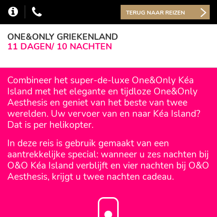
TERUG NAAR REIZEN
ONE&ONLY GRIEKENLAND
11 DAGEN/ 10 NACHTEN
Combineer het super-de-luxe One&Only Kéa
Island met het elegante en tijdloze One&Only
Aesthesis en geniet van het beste van twee
werelden. Uw vervoer van en naar Kéa Island?
Dat is per helikopter.
In deze reis is gebruik gemaakt van een
aantrekkelijke special: wanneer u zes nachten bij
O&O Kéa Island verblijft en vier nachten bij O&O
Aesthesis, krijgt u twee nachten cadeau.