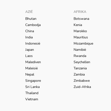
AZIË
AFRIKA
Bhutan
Botswana
Cambodja
Kenia
China
Marokko
India
Mauritius
Indonesië
Mozambique
Japan
Namibië
Laos
Rwanda
Malediven
Seychellen
Maleisië
Tanzania
Nepal
Zambia
Singapore
Zimbabwe
Sri Lanka
Zuid-Afrika
Thailand
Vietnam