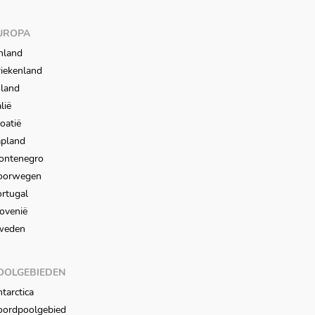
UROPA
nland
iekenland
sland
alië
oatië
apland
ontenegro
oorwegen
rtugal
ovenië
weden
OOLGEBIEDEN
tarctica
oordpoolgebied