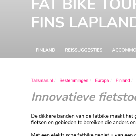
FAT BIKE TOU
FINS LAPLAN
FINLAND
REISSUGGESTIES
ACCOMMO
Talisman.nl
Bestemmingen
Europa
Finland
Innovatieve fietsto
De dikkere banden van de fatbike maakt het 
fietsen en gebieden te bereiken die anders on
Met een elektrische fatbike geniet u van een