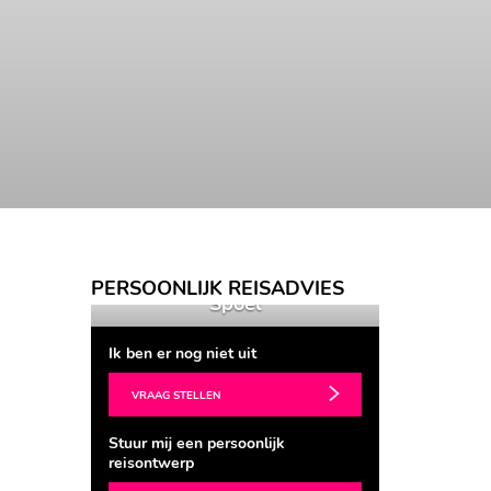
er
Ingrid van der
Ing
PERSOONLIJK REISADVIES
Spoel
Ik ben er nog niet uit
VRAAG STELLEN
Stuur mij een persoonlijk
reisontwerp