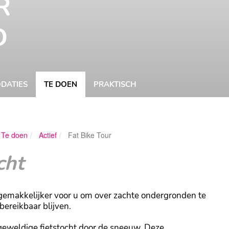
R
D
DATIES
TE DOEN
PRAKTISCH
Ingrid van d
Te doen
Actief
Fat Bike Tour
Spoel
cht
gemakkelijker voor u om over zachte ondergronden te
bereikbaar blijven.
 geweldige fietstocht door de sneeuw. Deze