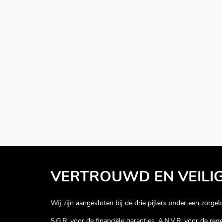
VERTROUWD EN VEILI
Wij zijn aangesloten bij de drie pijlers onder een zorgelo
S.G.R. voor de financiële garanties, A.N.V.R. voor de re