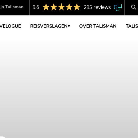
9.6
295 reviews
jn Talisman
VELOGUE
REISVERSLAGEN
OVER TALISMAN
TALI