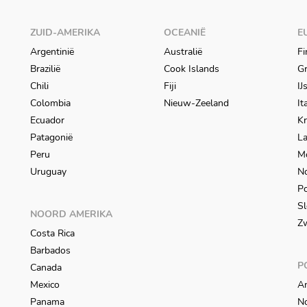
ZUID-AMERIKA
OCEANIË
E
Argentinië
Australië
Fi
Brazilië
Cook Islands
Gr
Chili
Fiji
IJ
Colombia
Nieuw-Zeeland
It
Ecuador
Kr
Patagonië
L
Peru
M
Uruguay
N
Po
Sl
NOORD AMERIKA
Z
Costa Rica
Barbados
P
Canada
Mexico
An
Panama
N