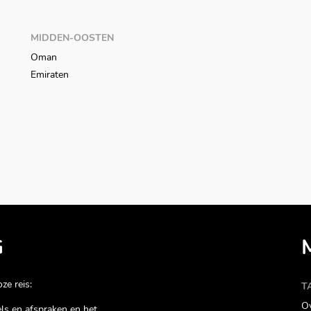
MIDDEN-OOSTEN
Oman
Emiraten
G
ze reis:
T
Ov
gels en afspraken en het