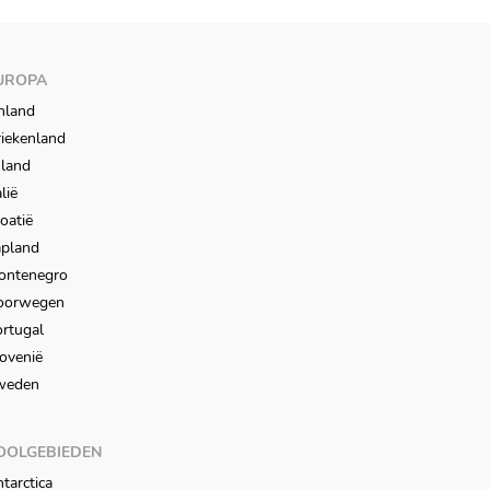
UROPA
nland
iekenland
sland
alië
oatië
apland
ontenegro
oorwegen
rtugal
ovenië
weden
OOLGEBIEDEN
tarctica