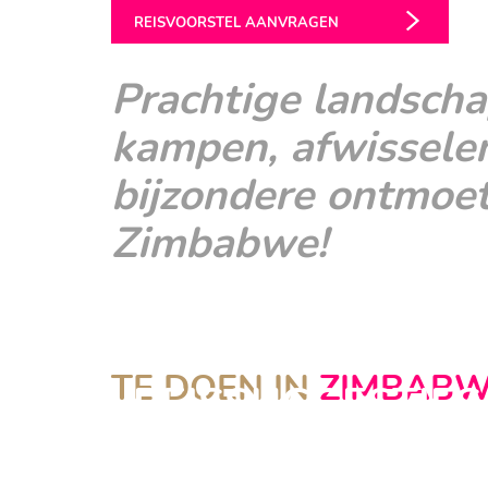
REISVOORSTEL AANVRAGEN
Prachtige landscha
kampen, afwisselen
bijzondere ontmoe
Zimbabwe!
BEKIJK ONZE ZI
TE DOEN IN
ZIMBAB
REISSUGGESTIES
NATUUR