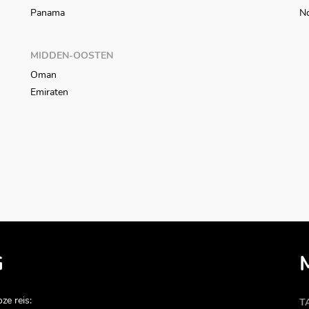
Panama
N
MIDDEN-OOSTEN
Oman
Emiraten
G
ze reis:
T