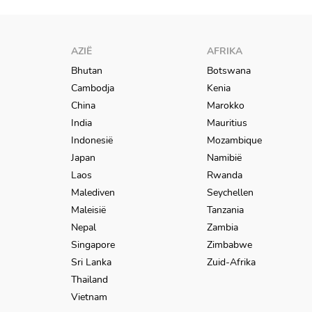
AZIË
AFRIKA
Bhutan
Botswana
Cambodja
Kenia
China
Marokko
India
Mauritius
Indonesië
Mozambique
Japan
Namibië
Laos
Rwanda
Malediven
Seychellen
Maleisië
Tanzania
Nepal
Zambia
Singapore
Zimbabwe
Sri Lanka
Zuid-Afrika
Thailand
Vietnam