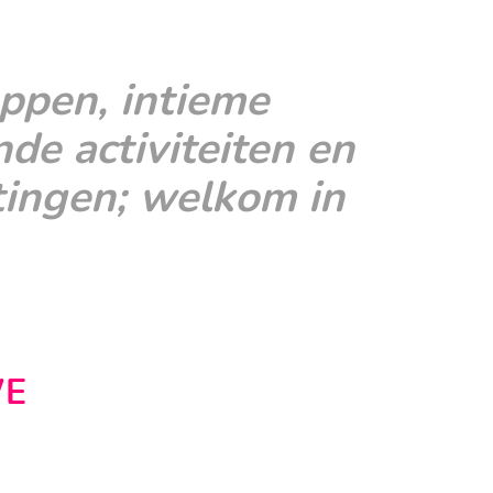
ppen, intieme
de activiteiten en
tingen; welkom in
MBABWE
WE
ACTIEF
CULTUUR