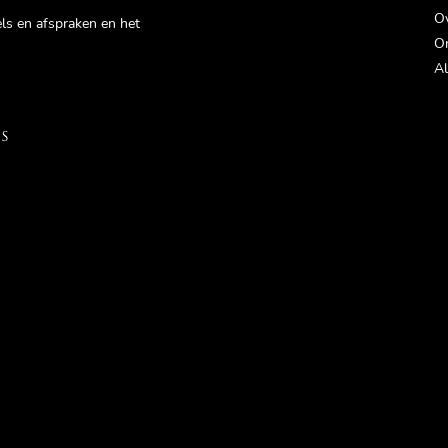
Ov
gels en afspraken en het
On
Al