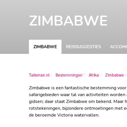
ZIMBABWE
ZIMBABWE
REISSUGGESTIES
ACCOM
Talisman.nl
Bestemmingen
Afrika
Zimbabwe
Zimbabwe is een fantastische bestemming voor l
safarigebieden waar tal van activiteiten worde
gidsen; daar staat Zimbabwe om bekend. Maar h
rotstekeningen, bijzondere ontmoetingen met ee
de beroemde Victoria watervallen.