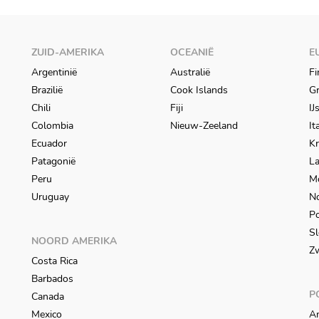
ZUID-AMERIKA
OCEANIË
E
Argentinië
Australië
Fi
Brazilië
Cook Islands
Gr
Chili
Fiji
IJ
Colombia
Nieuw-Zeeland
It
Ecuador
Kr
Patagonië
L
Peru
M
Uruguay
N
Po
Sl
NOORD AMERIKA
Z
Costa Rica
Barbados
P
Canada
Mexico
An