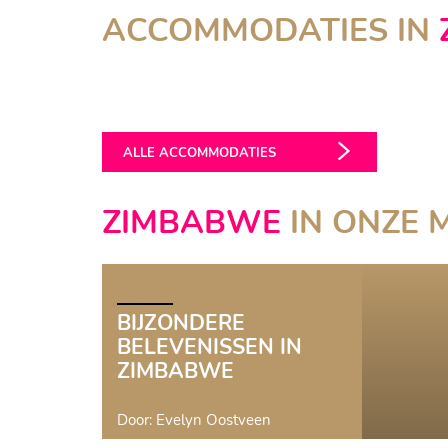
BUMI HILLS SAFARI LODGE
ACCOMMODATIES IN
Lake Kariba
RUCKOMECHI CAMP
Mana Pools
ALLE ACCOMMODATIES
ZIMBABWE
IN ONZE 
BLOG
BIJZONDERE
BELEVENISSEN IN
ZIMBABWE
Door: Evelyn Oostveen