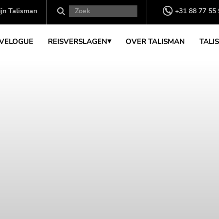
jn Talisman
+31 88 77 55
VELOGUE
REISVERSLAGEN
OVER TALISMAN
TALI