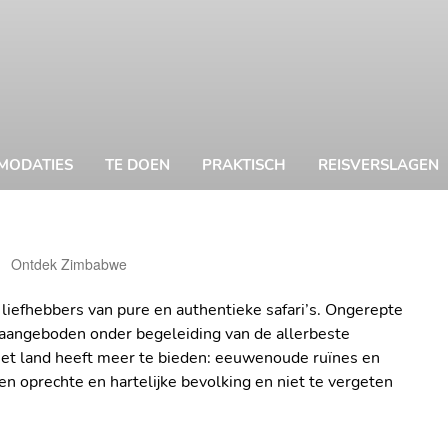
MODATIES
TE DOEN
PRAKTISCH
REISVERSLAGEN
Kitty
Ontdek Zimbabwe
Nieuwenhuijsen
Evelyn Oostv
iefhebbers van pure en authentieke safari’s. Ongerepte
n aangeboden onder begeleiding van de allerbeste
et land heeft meer te bieden: eeuwenoude ruïnes en
n oprechte en hartelijke bevolking en niet te vergeten