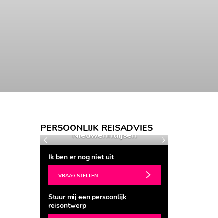
Kitty
PERSOONLIJK REISADVIES
een
Nieuwenhuijsen
Evel
Vorige
Volgende
Ik ben er nog niet uit
VRAAG STELLEN
Stuur mij een persoonlijk
reisontwerp