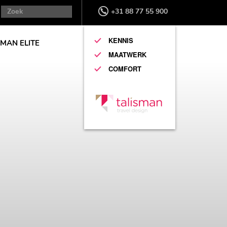
+31 88 77 55 900
KENNIS
SMAN ELITE
MAATWERK
COMFORT
EXCLU