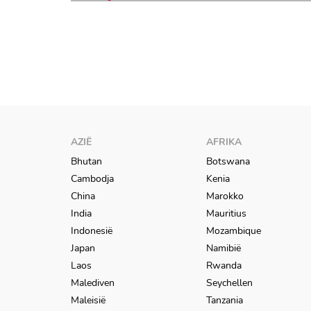
ZIMBABWE &
BOTSWANA MET
GREAT PLAINS
AZIË
AFRIKA
Bhutan
Botswana
Cambodja
Kenia
China
Marokko
India
Mauritius
Indonesië
Mozambique
Japan
Namibië
Laos
Rwanda
Malediven
Seychellen
Maleisië
Tanzania