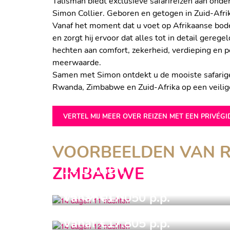
Talisman biedt exclusieve safarireizen aan onde
Simon Collier. Geboren en getogen in Zuid-Afri
Vanaf het moment dat u voet op Afrikaanse bodem
en zorgt hij ervoor dat alles tot in detail gerege
hechten aan comfort, zekerheid, verdieping en p
meerwaarde.
Samen met Simon ontdekt u de mooiste safarige
Rwanda, Zimbabwe en Zuid-Afrika op een veilig
VERTEL MIJ MEER OVER REIZEN MET EEN PRIVÉGI
VOORBEELDEN VAN R
14 DAGEN
ZIMBABWE
11 NACHTEN
14 DAGEN
Vanaf €17.050 p.p.
12 NACHTEN
EXCLUSIEF ZIMBABWE
Vanaf €17.805 p.p.