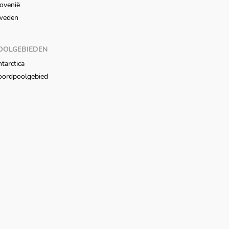
ovenië
weden
OOLGEBIEDEN
tarctica
oordpoolgebied