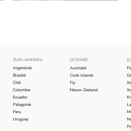
WATERVALLEN EN
WATERVALLEN &
WILD
SAFARI
ZUID-AMERIKA
OCEANIË
E
Argentinië
Australië
Fi
Brazilië
Cook Islands
Gr
Chili
Fiji
IJ
Colombia
Nieuw-Zeeland
It
Ecuador
Kr
Patagonië
L
Peru
M
Uruguay
N
Po