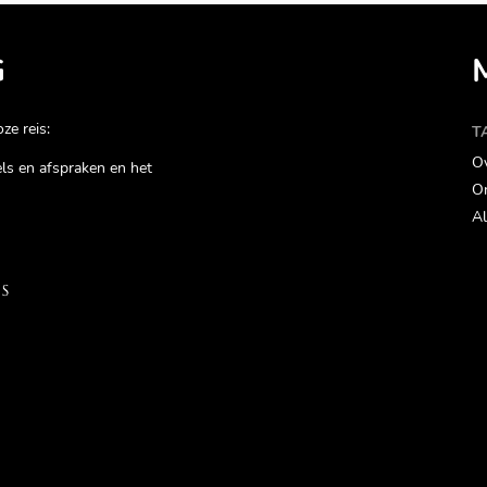
G
ze reis:
T
Ov
gels en afspraken en het
On
Al