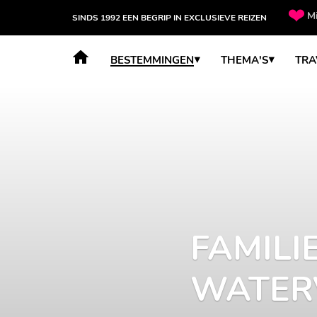
Mi
SINDS 1992 EEN BEGRIP IN EXCLUSIEVE REIZEN
orige
BESTEMMINGEN
THEMA'S
TRA
IEREIS KAAPSTAD,
VALLEN & SAFARI