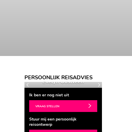
BEKIJK RONDREIS
PERSOONLIJK REISADVIES
en
Evelyn Oostveen
Nie
Vorige
Volgende
Ik ben er nog niet uit
VRAAG STELLEN
Stuur mij een persoonlijk
reisontwerp