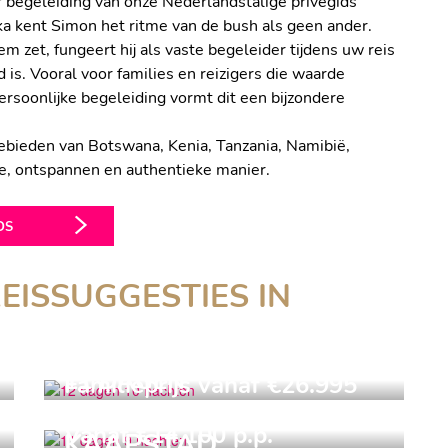
r begeleiding van onze Nederlandstalige privégids
ka kent Simon het ritme van de bush als geen ander.
 zet, fungeert hij als vaste begeleider tijdens uw reis
ld is. Vooral voor families en reizigers die waarde
ersoonlijke begeleiding vormt dit een bijzondere
bieden van Botswana, Kenia, Tanzania, Namibië,
e, ontspannen en authentieke manier.
DS
EISSUGGESTIES IN
12 DAGEN
10 NACHTEN
11 DAGEN
Familieprijs vanaf €26.995
9 NACHTEN
FAMILIEREIS
Vanaf €14.100 p.p.
KAAPSTAD,