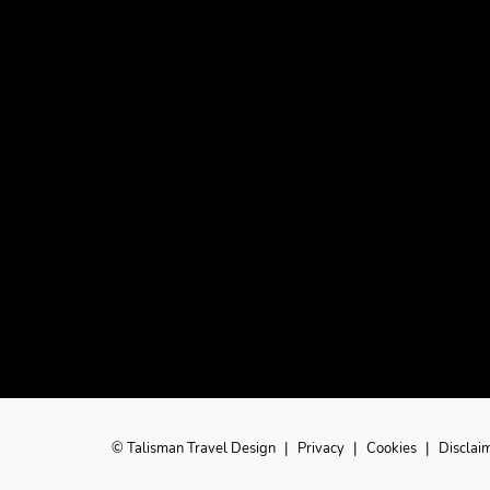
© Talisman Travel Design
|
Privacy
|
Cookies
|
Disclai