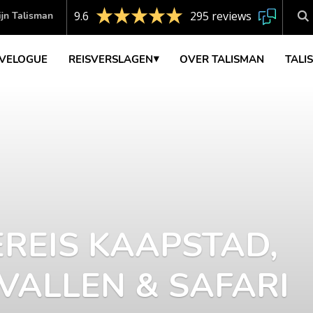
9.6
295 reviews
jn Talisman
VELOGUE
REISVERSLAGEN
OVER TALISMAN
TALI