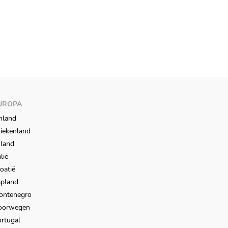
UROPA
nland
iekenland
sland
alië
oatië
apland
ontenegro
oorwegen
rtugal