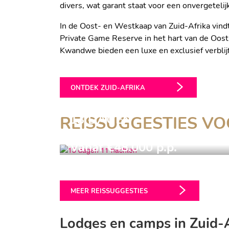
divers, wat garant staat voor een onvergetelijk
In de Oost- en Westkaap van Zuid-Afrika vindt
Private Game Reserve in het hart van de Oost
Kwandwe bieden een luxe en exclusief verblijf
ONTDEK ZUID-AFRIKA
13 DAGEN
REISSUGGESTIES VOO
11 NACHTEN
Vanaf €48.000 p.p.
ZUID-AFRIKA MET TIE
MEER REISSUGGESTIES
Lodges en camps in Zuid-