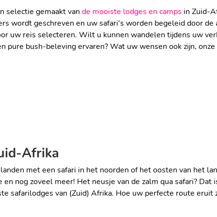
an selectie gemaakt van
de mooiste lodges en camps
in Zuid-Af
ters wordt geschreven en uw safari's worden begeleid door d
ANT'S NEST:
 uw reis selecteren. Wilt u kunnen wandelen tijdens uw verbli
PERFECT VOOR
, een pure bush-beleving ervaren? Wat uw wensen ook zijn, onz
PHINDA ROCK
PRIVACY
KINDEREN
!
VEELZIJDIGE 
RI
Waterberg
EXCLUSIEF VER
Kwazulu Natal
uid-Afrika
nden met een safari in het noorden of het oosten van het land. B
en nog zoveel meer! Het neusje van de zalm qua safari? Dat is
te safarilodges van (Zuid) Afrika. Hoe uw perfecte route eruit