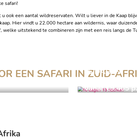
e safari!
 u ook een aantal wildreservaten. Wilt u liever in de Kaap bl
kaap. Hier vindt u 22.000 hectare aan wildernis, waar duizend
, welke uitstekend te combineren zijn met een reis langs de T
16 DAGEN
R EEN SAFARI IN ZUID-AFR
13 NACHTEN
Vanaf €9.405 p.
NERS
HET BESTE
Afrika