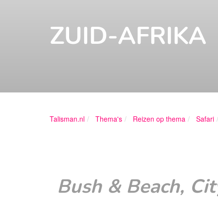
ZUID-AFRIKA
Talisman.nl
Thema's
Reizen op thema
Safari
Bush & Beach, Ci