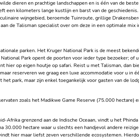
 wilde dieren en prachtige landschappen en is één van de best
ft een kilometers lange kustlijn en barst van de geschiedeni
, culinaire wijngebied, beroemde Tuinroute, grillige Drakensbe
 aan de Talisman specialist over om deze in een optimale mix 
 nationale parken. Het Kruger National Park is de meest beken
National Park opent de poorten voor ieder type bezoeker; of u n
unt hier op eigen houtje op safari. Reist u met Talisman, dan
, maar reserveren we graag een luxe accommodatie voor u in é
 het park, maar zijn enkel toegankelijk voor gasten van de lod
ldreservaten zoals het Madikwe Game Reserve (75.000 hectare
Zuid-Afrika grenzend aan de Indische Oceaan, vindt u het Phind
ijna 30.000 hectare waar u slechts een handjevol andere reizig
ndt hier maar liefst zeven verschillende ecosystemen. Hierdoo