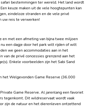
e safari bestemmingen ter wereld. Het land wordt
s. Een keuze maken uit de vele hoogtepunten kan
rgen, eindeloze stranden en de vele privé
in uw reis te verwerken!
de en met een afmeting van bijna twee miljoen
u een dagje door het park wilt rijden of wilt
 bieden we geen accommodaties aan in het
én van de privé concessies grenzend aan het
ge(s). Enkele voorbeelden zijn het Sabi Sand
) en het Welgevonden Game Reserve (36.000
a Private Game Reserve. Al jarenlang een favoriet
ers tegenkomt. Dit wildreservaat wordt vaak
r zijn de natuur en het dierenleven ontzettend