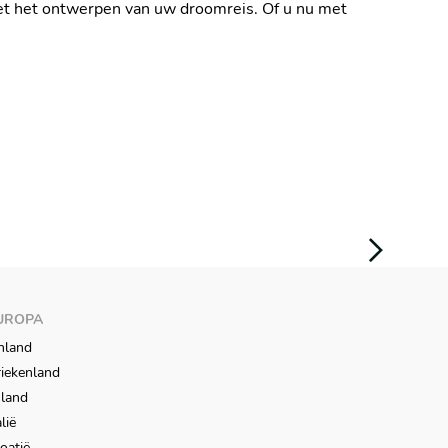
et het ontwerpen van uw droomreis. Of u nu met
UROPA
nland
iekenland
sland
alië
oatië