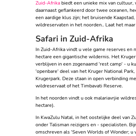
Zuid-Afrika
biedt een unieke mix van cultuur,
daarnaast geflankeerd door twee oceanen, hee
een aardige klus zijn; het bruisende Kaapstad
wildreservaten in het noorden.. Laat het maar
Safari in Zuid-Afrika
In Zuid-Afrika vindt u vele game reserves en
hectare een gigantische wildernis. Het Kruger 
verblijven in een zogenaamd 'rest camp' - u k
'openbare' deel van het Kruger National Park
Krugerpark. Deze staan in open verbinding met
wildreservaat of het Timbavati Reserve.
In het noorden vindt u ook malariavrjie wi
hectare).
In KwaZulu Natal, in het oostelijke deel van 
onder Talisman reizigers en - specialisten. B
omschreven als 'Seven Worlds of Wonder; u vi