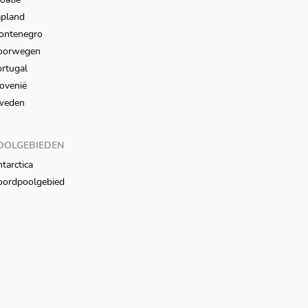
apland
ontenegro
oorwegen
rtugal
ovenië
weden
OOLGEBIEDEN
tarctica
oordpoolgebied