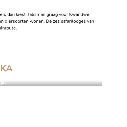
ijven, dan kiest Talisman graag voor Kwandwe
en diersoorten wonen. De zes safarilodges van
uinroute.
IKA
p.
 VAN KWAZULU-NATAL