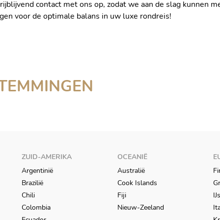
ijblijvend contact met ons op, zodat we aan de slag kunnen m
orgen voor de optimale balans in uw luxe rondreis!
STEMMINGEN
ZUID-AMERIKA
OCEANIË
E
Argentinië
Australië
Fi
Brazilië
Cook Islands
Gr
Chili
Fiji
IJ
Colombia
Nieuw-Zeeland
It
Ecuador
Kr