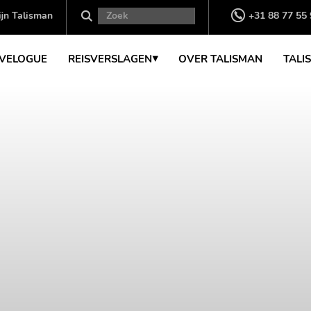
jn Talisman
+31 88 77 55
VELOGUE
REISVERSLAGEN
OVER TALISMAN
TALI