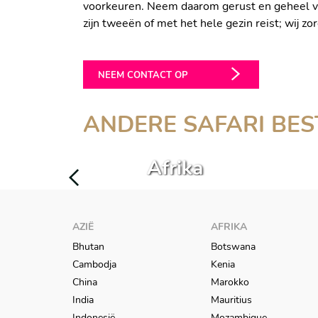
voorkeuren. Neem daarom gerust en geheel vr
zijn tweeën of met het hele gezin reist; wij z
NEEM CONTACT OP
ANDERE SAFARI BE
Buiten
Afrika
AZIË
AFRIKA
Bhutan
Botswana
Cambodja
Kenia
China
Marokko
India
Mauritius
Indonesië
Mozambique