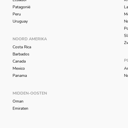
Patagonië
L
Peru
M
Uruguay
N
Po
Sl
NOORD AMERIKA
Z
Costa Rica
Barbados
P
Canada
Mexico
An
Panama
N
MIDDEN-OOSTEN
Oman
Emiraten