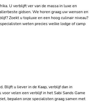
rika. U verblijft ver van de massa in luxe en
e allerbeste gidsen. We horen graag uw wensen en
jf? Zoekt u topluxe en een hoog culinair niveau?
 EEN SAFARI MET JONGE
e specialisten weten precies welke lodge of camp
 LODGE:
SAFARI VANUIT EEN
BLIJF
lijft u liever in de Kaap, verblijf dan in
 voor velen een verblijf in het Sabi Sands Game
 ziet, bepalen onze specialisten graag samen met