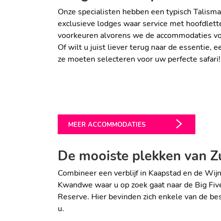
Onze specialisten hebben een typisch Talism
exclusieve lodges waar service met hoofdlet
voorkeuren alvorens we de accommodaties voor
CHEETAH PLAINS:
Of wilt u juist liever terug naar de essentie
SUPERLUXE & MAXIMALE 
ze moeten selecteren voor uw perfecte safari
KWANDWE ECCA:
Sabi Sands
RELAIS & CHATEAUX SAFA
Oostkaap
MEER ACCOMMODATIES
De mooiste plekken van Z
Combineer een verblijf in Kaapstad en de Wijnla
Kwandwe waar u op zoek gaat naar de Big Five 
Reserve. Hier bevinden zich enkele van de bes
u.