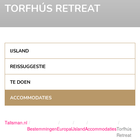
TORFHÚS RETREAT
IJSLAND
REISSUGGESTIE
TE DOEN
ACCOMMODATIES
Talisman.nl
Bestemmingen
Europa
IJsland
Accommodaties
Torfhús
Retreat