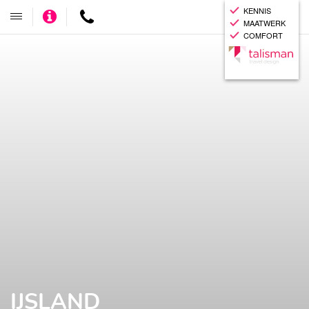
KENNIS
Adviseer
Contact
Toggle
MAATWERK
mij
navigatie
COMFORT
IJSLAND