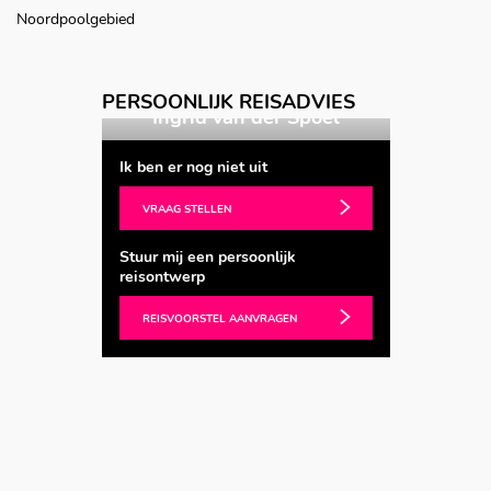
Noordpoolgebied
Vorige
Volgende
PERSOONLIJK REISADVIES
ends
Ingrid van der Spoel
Kat
Ik ben er nog niet uit
VRAAG STELLEN
Stuur mij een persoonlijk
reisontwerp
REISVOORSTEL AANVRAGEN