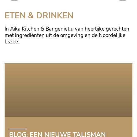
Pak de ski’s en verken de bergen in de omgeving
ETEN & DRINKEN
In Aika Kitchen & Bar geniet u van heerlijke gerechten
met ingrediënten uit de omgeving en de Noordelijke
IJszee.
In Aika Kitchen & Bar geniet u van heerlijke gerechten met
ingrediënten uit de omgeving en de Noordelijke IJszee
BLOG
BLOG: EEN NIEUWE TALISMAN