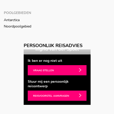
POOLGEBIEDEN
Antarctica
Noordpoolgebied
PERSOONLIJK REISADVIES
 Spoel
Ingrid van der Spoel
Ingri
Ik ben er nog niet uit
VRAAG STELLEN
Stuur mij een persoonlijk
reisontwerp
REISVOORSTEL AANVRAGEN