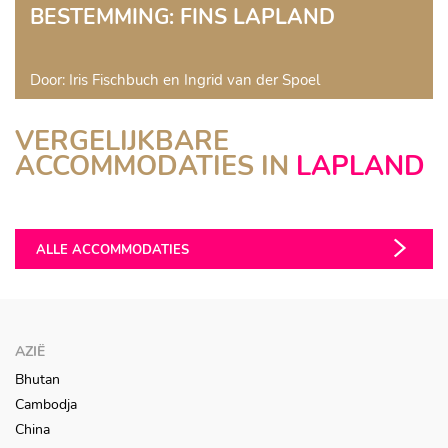
BESTEMMING: FINS LAPLAND
Door: Iris Fischbuch en Ingrid van der Spoel
VERGELIJKBARE
JAVRI LODGE
ACCOMMODATIES IN
LAPLAND
BEANA LAPONIA
Fins Lapland
Fins Lapland
ALLE ACCOMMODATIES
AZIË
Bhutan
Cambodja
China