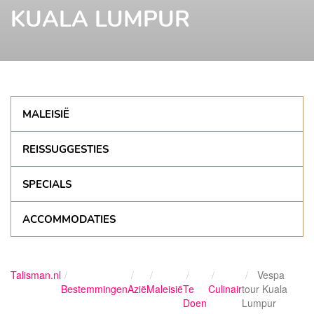
KUALA LUMPUR
MALEISIË
REISSUGGESTIES
SPECIALS
ACCOMMODATIES
Talisman.nl
Vespa
Bestemmingen
Azië
Maleisië
Te
Culinair
tour Kuala
Doen
Lumpur