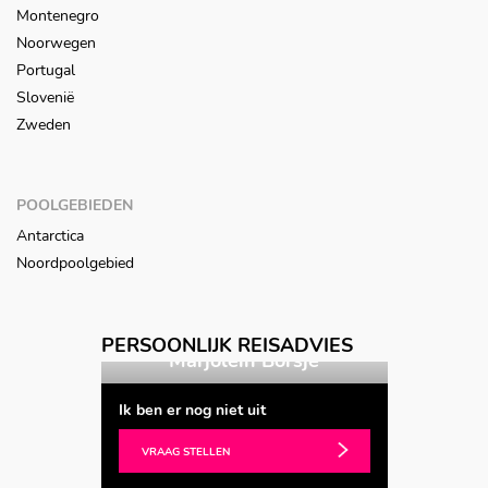
Montenegro
Noorwegen
Portugal
Slovenië
Zweden
POOLGEBIEDEN
Antarctica
Noordpoolgebied
PERSOONLIJK REISADVIES
sje
Marjolein Borsje
Marj
Ik ben er nog niet uit
VRAAG STELLEN