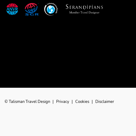
© Talisman Travel Design
|
Privacy
|
Cookies
|
Disclaimer