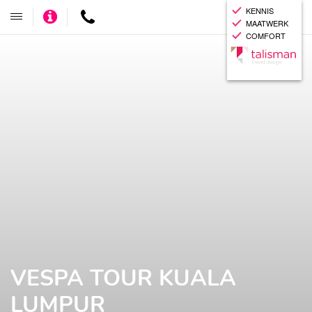
KENNIS
Adviseer
Contact
Toggle
MAATWERK
mij
navigatie
COMFORT
VESPA TOUR KUALA
LUMPUR