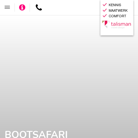
KENNIS
Adviseer
Contact
Toggle
MAATWERK
mij
navigatie
COMFORT
BOOTSAFARI