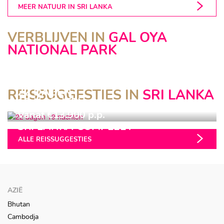
MEER NATUUR IN SRI LANKA
VERBLIJVEN IN
GAL OYA
GAL OYA LODGE
NATIONAL PARK
Gal Oya National Park
22 DAGEN
REISSUGGESTIES IN
SRI LANKA
19 NACHTEN
Vanaf €13.900 p.p.
SRI LANKA COMPLEET
ALLE REISSUGGESTIES
AZIË
Bhutan
Cambodja