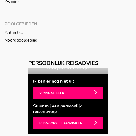
Zweden
POOLGEBIEDEN
Antarctica
Noordpoolgebied
Vorige
Volgende
PERSOONLIJK REISADVIES
 Spoel
Marjolein Borsje
Ingri
Ik ben er nog niet uit
VRAAG STELLEN
Stuur mij een persoonlijk
reisontwerp
REISVOORSTEL AANVRAGEN