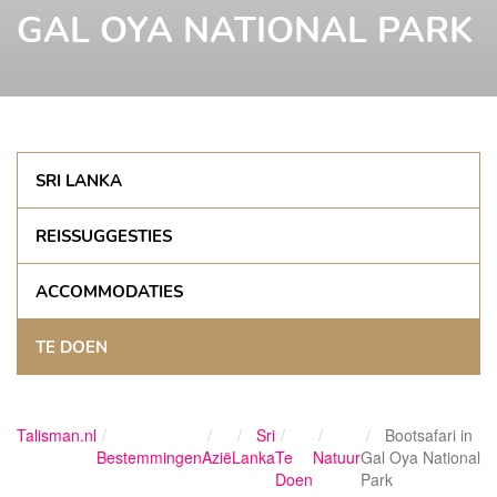
GAL OYA NATIONAL PARK
SRI LANKA
REISSUGGESTIES
ACCOMMODATIES
TE DOEN
Talisman.nl
Sri
Bootsafari in
Bestemmingen
Azië
Lanka
Te
Natuur
Gal Oya National
Doen
Park