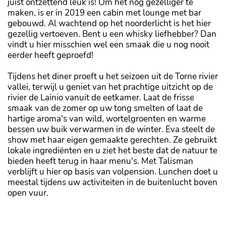
juist ontzettend leuk is! Om het nóg gezelliger te
maken, is er in 2019 een cabin met lounge met bar
gebouwd. Al wachtend op het noorderlicht is het hier
gezellig vertoeven. Bent u een whisky liefhebber? Dan
vindt u hier misschien wel een smaak die u nog nooit
eerder heeft geproefd!
Tijdens het diner proeft u het seizoen uit de Torne rivier
vallei, terwijl u geniet van het prachtige uitzicht op de
rivier de Lainio vanuit de eetkamer. Laat de frisse
smaak van de zomer op uw tong smelten of laat de
hartige aroma's van wild, wortelgroenten en warme
bessen uw buik verwarmen in de winter. Eva steelt de
show met haar eigen gemaakte gerechten. Ze gebruikt
lokale ingrediënten en u ziet het beste dat de natuur te
bieden heeft terug in haar menu's. Met Talisman
verblijft u hier op basis van volpension. Lunchen doet u
meestal tijdens uw activiteiten in de buitenlucht boven
open vuur.
's Avonds staat er een heerlijk dinner voor u klaar.