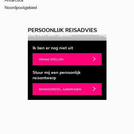
Antarctica
Noordpoolgebied
PERSOONLIJK REISADVIES
 Spoel
Ingrid van der Spoel
Ik ben er nog niet uit
VRAAG STELLEN
Stuur mij een persoonlijk
reisontwerp
REISVOORSTEL AANVRAGEN