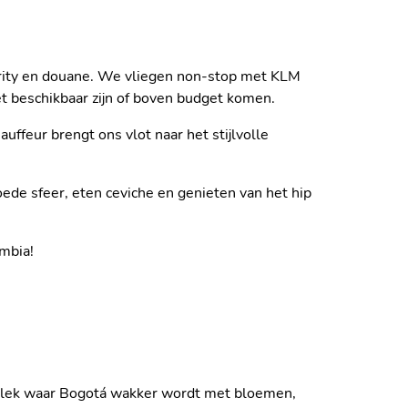
curity en douane. We vliegen non-stop met KLM
et beschikbaar zijn of boven budget komen.
uffeur brengt ons vlot naar het stijlvolle
ede sfeer, eten ceviche en genieten van het hip
STEEGJES VAN LA
ombia!
 plek waar Bogotá wakker wordt met bloemen,