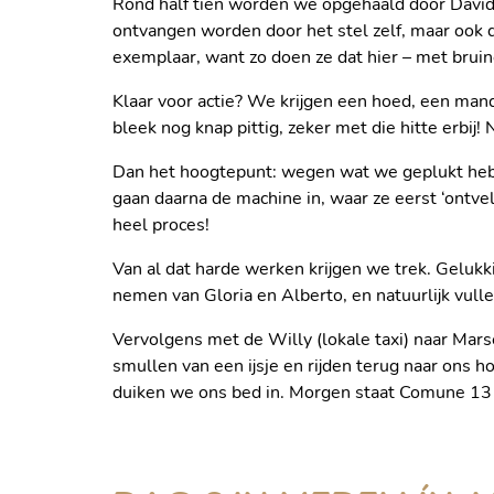
Rond half tien worden we opgehaald door David, o
ontvangen worden door het stel zelf, maar ook 
exemplaar, want zo doen ze dat hier – met brui
Klaar voor actie? We krijgen een hoed, een man
bleek nog knap pittig, zeker met die hitte erbij
Dan het hoogtepunt: wegen wat we geplukt hebb
gaan daarna de machine in, waar ze eerst ‘ontvel
heel proces!
Van al dat harde werken krijgen we trek. Gelukkig
nemen van Gloria en Alberto, en natuurlijk vull
Vervolgens met de Willy (lokale taxi) naar Marse
smullen van een ijsje en rijden terug naar ons 
HARD AAN HET WERK
duiken we ons bed in. Morgen staat Comune 13