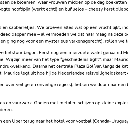
ussen de bloemen, waar vrouwen midden op de dag boeketten st
oogte hoofdpijn (werkt echt!) en buñuelos – cheesy kerst olieb
es en sapbarretjes. We proeven alles wat op een vrucht lijkt, in
n, deed dapper mee – al vermoeden we dat haar maag na deze och
 en ging nog voor een mysterieus varkensgerecht), rollen we t
ze fietstour begon. Eerst nog een mierzoete wafel genaamd Mi
. Wij zijn meer van het type “geschiedenis light”, maar Maur
ndrukwekkend. Daarna het centrale Plaza Bolívar, langs de kat
Maurice legt uit hoe hij de Nederlandse reisveiligheidskaart ge
n over veilige en onveilige regio’s), fietsen we door naar een
es en vuurwerk. Gooien met metalen schijven op kleine explosi
nderen.
ERKENNEN WE
MAO-MARKT
DE ECHTE TRAK
en een Uber terug naar het hotel voor voetbal (Canada–Urugua