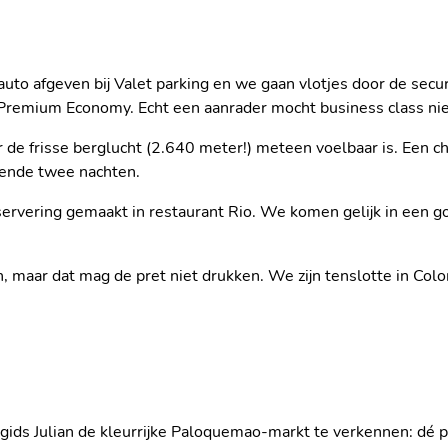
 auto afgeven bij Valet parking en we gaan vlotjes door de se
, Premium Economy. Echt een aanrader mocht business class ni
de frisse berglucht (2.640 meter!) meteen voelbaar is. Een cha
mende twee nachten.
ervering gemaakt in restaurant Rio. We komen gelijk in een go
DE VERBORGEN 
N BOGOTA
CANDELARIA
n, maar dat mag de pret niet drukken. We zijn tenslotte in Col
 gids Julian de kleurrijke Paloquemao-markt te verkennen: dé