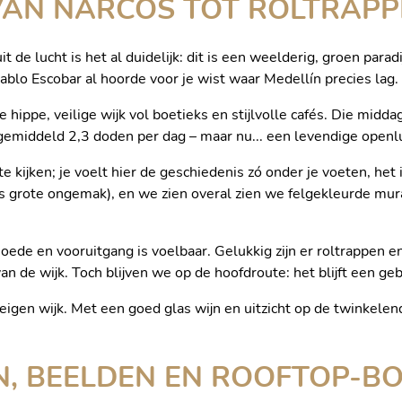
 VAN NARCOS TOT ROLTRAPP
t de lucht is het al duidelijk: dit is een weelderig, groen par
ablo Escobar al hoorde voor je wist waar Medellín precies lag.
hippe, veilige wijk vol boetieks en stijlvolle cafés. Die midd
iddeld 2,3 doden per dag – maar nu... een levendige openluch
e kijken; je voelt hier de geschiedenis zó onder je voeten, het 
’s grote ongemak), en we zien overal zien we felgekleurde mura
oede en vooruitgang is voelbaar. Gelukkig zijn er roltrappen en
n de wijk. Toch blijven we op de hoofdroute: het blijft een ge
eigen wijk. Met een goed glas wijn en uitzicht op de twinkelend
N, BEELDEN EN ROOFTOP-B