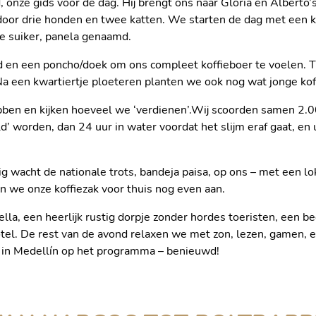
nze gids voor de dag. Hij brengt ons naar Gloria en Alberto’s 
door drie honden en twee katten. We starten de dag met een k
ne suiker, panela genaamd.
d en een poncho/doek om ons compleet koffieboer te voelen. Ti
! Na een kwartiertje ploeteren planten we ook nog wat jonge kof
en en kijken hoeveel we ‘verdienen’.Wij scoorden samen 2.00
d’ worden, dan 24 uur in water voordat het slijm eraf gaat, en 
 wacht de nationale trots, bandeja paisa, op ons – met een lokaa
en we onze koffiezak voor thuis nog even aan.
lla, een heerlijk rustig dorpje zonder hordes toeristen, een b
hotel. De rest van de avond relaxen we met zon, lezen, gamen,
PLANTJES PLU
 in Medellín op het programma – benieuwd!