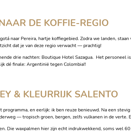
NAAR DE KOFFIE-REGIO
otá naar Pereira, hartje koffiegebied. Zodra we landen, staan 
zicht dat je van deze regio verwacht — prachtig!
mende drie nachten: Boutique Hotel Sazagua. Het personeel is 
REGIO
BOUTIQUE HOT
ijk dé finale: Argentinië tegen Colombia!!
EY & KLEURRIJK SALENTO
 programma, en eerlijk: ik ben reuze benieuwd. Na een stevig 
nderweg — tropisch groen, bergen, zelfs vulkanen in de verte. E
aken. Die waxpalmen hier zijn echt indrukwekkend, soms wel 6