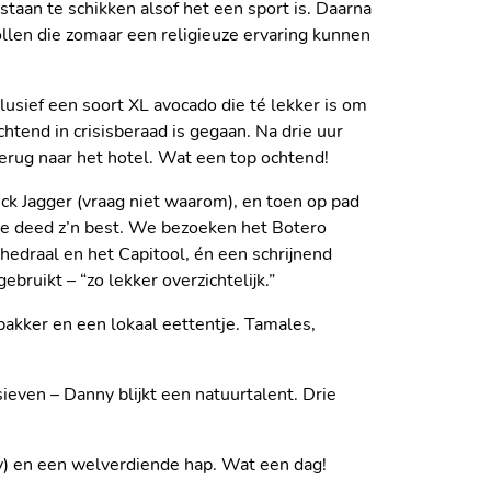
aan te schikken alsof het een sport is. Daarna
ollen die zomaar een religieuze ervaring kunnen
clusief een soort XL avocado die té lekker is om
tend in crisisberaad is gegaan. Na drie uur
erug naar het hotel. Wat een top ochtend!
ck Jagger (vraag niet waarom), en toen op pad
ice deed z’n best. We bezoeken het Botero
hedraal en het Capitool, én een schrijnend
bruikt – “zo lekker overzichtelijk.”
 bakker en een lokaal eettentje. Tamales,
even – Danny blijkt een natuurtalent. Drie
TATIE: COCA-THEE
y) en een welverdiende hap. Wat een dag!