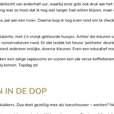
ltocht van anderhalf uur, waarbij onze gids ook druk aan het f
ing was zo mooi dat ik nog wel langer had willen blijven, maar
a, pal aan een rivier. Daarna loop ik nog even rond om te chec
alento, met z’n vrolijk gekleurde huisjes. Achter die kleuren s
e conservatieven rood. En dat leidde tot heuse ‘politieke’ d
kiest iedereen vrolijke, diverse kleuren. Even een educatief m
inken een zalige cappuccino en scoren een zak verse koffiebonen.
HET BERGDORPJ
bij komen. Topdag zo!
N IN DE DOP
lukkers, Ziya doet gezellig mee als toeschouwer – werken? Nee