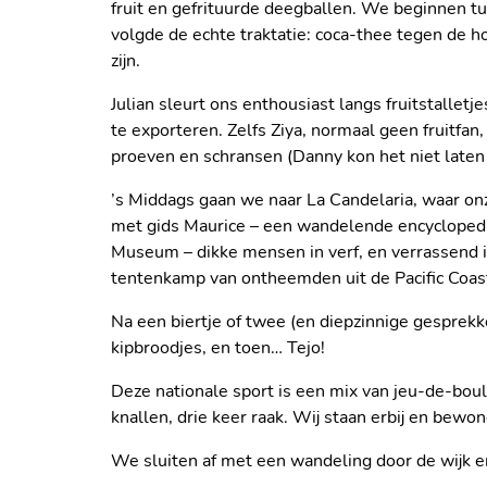
fruit en gefrituurde deegballen. We beginnen t
volgde de echte traktatie: coca-thee tegen de h
zijn.
Julian sleurt ons enthousiast langs fruitstalletj
te exporteren. Zelfs Ziya, normaal geen fruitfa
proeven en schransen (Danny kon het niet laten
’s Middags gaan we naar La Candelaria, waar on
met gids Maurice – een wandelende encyclopedie
Museum – dikke mensen in verf, en verrassend i
tentenkamp van ontheemden uit de Pacific Coast. 
Na een biertje of twee (en diepzinnige gesprekke
kipbroodjes, en toen… Tejo!
Deze nationale sport is een mix van jeu-de-boul
knallen, drie keer raak. Wij staan erbij en bewo
MET ONZE GIDS JULIAN V
DE KLEURRIJKE PALOQUE
We sluiten af met een wandeling door de wijk 