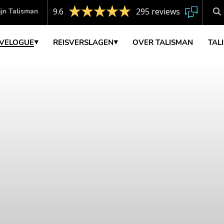
9.6
295 reviews
jn Talisman
VELOGUE
REISVERSLAGEN
OVER TALISMAN
TAL