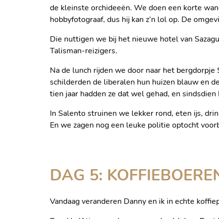
de kleinste orchideeën. We doen een korte wande
hobbyfotograaf, dus hij kan z’n lol op. De omgev
Die nuttigen we bij het nieuwe hotel van Sazagu
Talisman-reizigers.
Na de lunch rijden we door naar het bergdorpje S
schilderden de liberalen hun huizen blauw en d
tien jaar hadden ze dat wel gehad, en sindsdien 
In Salento struinen we lekker rond, eten ijs, dr
COCORA VALLEY
En we zagen nog een leuke politie optocht voor
DAG 5: KOFFIEBOERE
Vandaag veranderen Danny en ik in echte koffiep