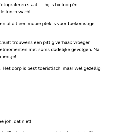
otograferen slaat — hij is bioloog én
 de lunch wacht.
ken of dit een mooie plek is voor toekomstige
chuilt trouwens een pittig verhaal: vroeger
eurbelmomenten met soms dodelijke gevolgen. Na
omentje!
 Het dorp is best toeristisch, maar wel gezellig.
E - SALENTO
 joh, dat niet!