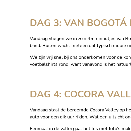
DAG 3: VAN BOGOTÁ 
Vandaag vliegen we in zo’n 45 minuutjes van Bog
band. Buiten wacht meteen dat typisch mooie uit
We zijn vrij snel bij ons onderkomen voor de ko
EEN LOCAL UIT DE KOFFIE 
voetbalshirts rond, want vanavond is het natuurl
DAG 4: COCORA VALL
Vandaag staat de beroemde Cocora Valley op het
auto voor een dik uur rijden. Wat een uitzicht o
Eenmaal in de vallei gaat het los met foto’s m