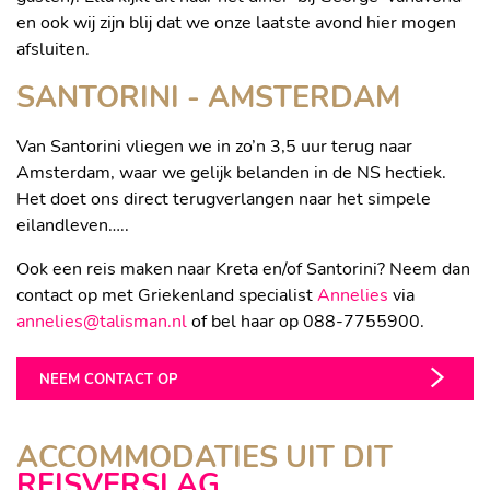
en ook wij zijn blij dat we onze laatste avond hier mogen
afsluiten.
SANTORINI - AMSTERDAM
Van Santorini vliegen we in zo’n 3,5 uur terug naar
Amsterdam, waar we gelijk belanden in de NS hectiek.
Het doet ons direct terugverlangen naar het simpele
eilandleven…..
Ook een reis maken naar Kreta en/of Santorini? Neem dan
contact op met Griekenland specialist
Annelies
via
annelies@talisman.nl
of bel haar op 088-7755900.
NEEM CONTACT OP
ACCOMMODATIES UIT DIT
DAIOS COVE LUXURY RESORT
REISVERSLAG
ANDRONIS WELLNESS CONCEPT