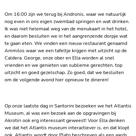
Om 16:00 zijn we terug bij Andronis, waar we natuurlijk
nog even in ons eigen zwembad springen en wat drinken.
Ik was niet helemaal weg van de menukaart in het hotel,
en daarom besluiten we in het aangrenzende dorpje wat
te gaan eten. We vinden een nieuw restaurant genaamd
Ammilos waar we een tafeltje krijgen met uitzicht op de
Caldera. George, onze ober en Ella worden al snel
vrienden en we genieten van sublieme gerechten, top
uitzicht en goed gezelschap. Zo goed, dat we besluiten
om de volgende avond hier opnieuw te dineren!
ONZE COZY SUITE
EIGEN ZWEMBAD MÉT UITZICHT
Op onze laatste dag in Santorini bezoeken we het Atlantis
Museum, al was een bezoek aan de opgravingen bij
Akrotiri ook erg interessant geweest! Voor Ella denken
we dat het Atlantis museum interactiever is, en dat klopt
ook. Atlantis wordt door Plato beschreven als een aards