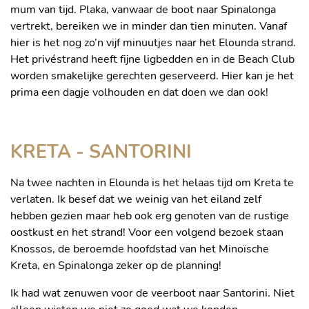
mum van tijd. Plaka, vanwaar de boot naar Spinalonga
vertrekt, bereiken we in minder dan tien minuten. Vanaf
hier is het nog zo’n vijf minuutjes naar het Elounda strand.
Het privéstrand heeft fijne ligbedden en in de Beach Club
worden smakelijke gerechten geserveerd. Hier kan je het
prima een dagje volhouden en dat doen we dan ook!
AL FRESCO DINING BIJ ELOUNDA
HET UITZICHT IS FENOMENAAL
KRETA - SANTORINI
Na twee nachten in Elounda is het helaas tijd om Kreta te
verlaten. Ik besef dat we weinig van het eiland zelf
hebben gezien maar heb ook erg genoten van de rustige
oostkust en het strand! Voor een volgend bezoek staan
Knossos, de beroemde hoofdstad van het Minoïsche
Kreta, en Spinalonga zeker op de planning!
Ik had wat zenuwen voor de veerboot naar Santorini. Niet