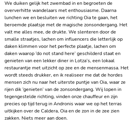
We duiken gelijk het zwembad in en begroeten de
oververhitte wandelaars met enthousiasme. Daarna
lunchen we en besluiten we richting Oia te gaan, het
beroemde plaatsje met de magische zonsondergang. Het
valt me alles mee, de drukte. We slenteren door de
smalle straatjes, lachen om influencers die letterlijk op
daken klimmen voor het perfecte plaatje, lachen om
daken waarop ‘do not stand here’ geschilderd staat en
genieten van een lekker diner in Lotza’s, een lokaal
restaurantje met uitzicht op zee en de mensenmassa. Het
wordt steeds drukker, en ik realiseer me dat de hordes
mensen zich nu naar het uiterste puntje van Oia, waar ze
rijen dik ‘genieten’ van de zonsondergang. Wij lopen in
tegengestelde richting, vinden onze chauffeur en zijn
precies op tijd terug in Andronis waar we op het terras
uitkijken over de Caldera, Oia en de zon in de zee zien
ADEMBENEMENDE UITZICHTEN IN
zakken. Niets meer aan doen.
OIA
UITZICHT VANAF HET KLIFPAD VAN
FIRA NAAR OIA