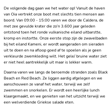
De volgende dag gaan we het water op! Vanuit de haven
van Oia vertrekt onze boot met slechts tien mensen aan
boord. Van 09:00 - 15:00 varen we door de Caldera, de
met zee gevulde krater die zo’n 3.600 jaar geleden
ontstond toen het ronde vulkanische eiland uitbarstte,
kromp en instortte. Onze eerste stop zijn de zwavelbaden
bij het eiland Kameni, er wordt aangeraden om sieraden
uit te doen en na afloop goed af te spoelen als je geen
verkleurde zwemkleding wilt. Het gele/ bruine water ziet
er niet heel aantrekkelijk uit maar is lekker warm.
Daarna varen we langs de beroemde stranden zoals Black
Beach en Red Beach. Ze liggen aardig afgelegen en we
aanschouwen ze vanaf het water, terwijl we zelf
zwemmen en snorkelen. Er wordt een heerlijke lunch
klaargemaakt, en we genieten van het uitzicht terwijl we
ZWAVELBADEN BIJ HET EILAND
een welverdiende Griekse salade eten.
KAMENI
ELLA HEEFT HET BESTE PLEKJE OP
DE BOOT UITGEKOZEN