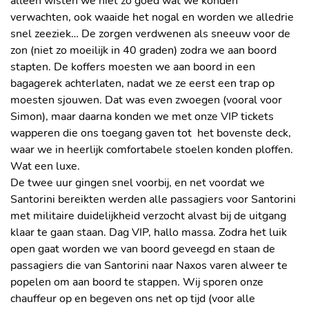
alleen wisten we niet zo goed wat we konden
verwachten, ook waaide het nogal en worden we alledrie
snel zeeziek… De zorgen verdwenen als sneeuw voor de
zon (niet zo moeilijk in 40 graden) zodra we aan boord
stapten. De koffers moesten we aan boord in een
bagagerek achterlaten, nadat we ze eerst een trap op
moesten sjouwen. Dat was even zwoegen (vooral voor
Simon), maar daarna konden we met onze VIP tickets
wapperen die ons toegang gaven tot het bovenste deck,
waar we in heerlijk comfortabele stoelen konden ploffen.
Wat een luxe.
De twee uur gingen snel voorbij, en net voordat we
Santorini bereikten werden alle passagiers voor Santorini
met militaire duidelijkheid verzocht alvast bij de uitgang
klaar te gaan staan. Dag VIP, hallo massa. Zodra het luik
open gaat worden we van boord geveegd en staan de
passagiers die van Santorini naar Naxos varen alweer te
popelen om aan boord te stappen. Wij sporen onze
chauffeur op en begeven ons net op tijd (voor alle