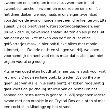
zwemmen en snorkelen in de zee, zwemmen in het
zwembad, lunchen, zwemmen in de zee en dineren. Na
het diner duiken we nogmaals in ons eigen zwembad
voordat we de avond inluiden met een drankje, terwijl Ella
slaapt. Daios biedt veel watersportmogelijkheden, een
leuke kidsclub, geweldige spafaciliteiten en als je besluit
om geen gebruik te maken van de furnicular of de
golfkarretjes maak je hier ook flinke hikes met mooie
klimmetjes… De drie nachten vliegen voorbij, we doen
voornamelijk en heel veel niets maar dat is absoluut niet
erg en vooral erg nodig.
Als je van goed eten houdt zit je hier top, en ook voor wat
reuring is Daios een fijne plek. Er treden DJs op (heb je
geen last van als je in je suite bent), er koken regelmatig
gast-chefs de (Michelin) sterren van de hemel en het
aanbod aan restaurants is genereus. Wij begonnen iedere
avond met een drankje in de Crystal Box en sloten af met
DAIOS HEEFT EEN HEERLIJK PRIVÉ
ONZE TIJD HIER BESTAAT UIT
een cocktail in Mixology op het strand.
STRAND
ZWEMMEN, ZWEMMEN EN NOG