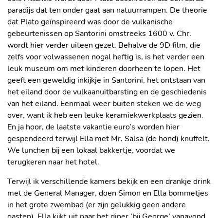
paradijs dat ten onder gaat aan natuurrampen. De theorie
dat Plato geïnspireerd was door de vulkanische
gebeurtenissen op Santorini omstreeks 1600 v. Chr.
wordt hier verder uiteen gezet. Behalve de 9D film, die
zelfs voor volwassenen nogal heftig is, is het verder een
leuk museum om met kinderen doorheen te lopen. Het
geeft een geweldig inkijkje in Santorini, het ontstaan van
het eiland door de vulkaanuitbarsting en de geschiedenis
van het eiland. Eenmaal weer buiten steken we de weg
over, want ik heb een leuke keramiekwerkplaats gezien.
En ja hoor, de laatste vakantie euro’s worden hier
gespendeerd terwijl Ella met Mr. Salsa (de hond) knuffelt.
We lunchen bij een lokaal bakkertje, voordat we
terugkeren naar het hotel.
Terwijl ik verschillende kamers bekijk en een drankje drink
met de General Manager, doen Simon en Ella bommetjes
in het grote zwembad (er zijn gelukkig geen andere
gasten). Ella kijkt uit naar het diner ‘bij George’ vanavond