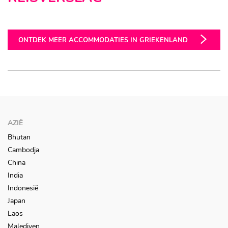
Kreta
Santorini
ONTDEK MEER ACCOMMODATIES IN GRIEKENLAND
AZIË
Bhutan
Cambodja
China
India
Indonesië
Japan
Laos
Malediven