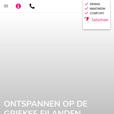
KENNIS
Adviseer
Contact
Toggle
MAATWERK
mij
navigatie
COMFORT
ONTSPANNEN OP DE
GRIEKSE EILANDEN