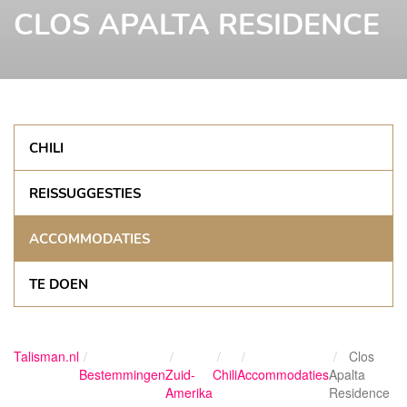
CLOS APALTA RESIDENCE
CHILI
REISSUGGESTIES
ACCOMMODATIES
TE DOEN
Talisman.nl
Clos
Bestemmingen
Zuid-
Chili
Accommodaties
Apalta
Amerika
Residence