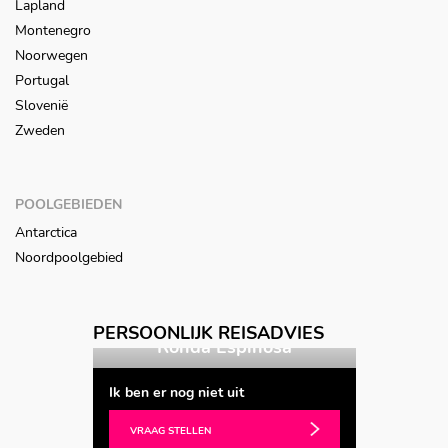
Lapland
Montenegro
Noorwegen
Portugal
Slovenië
Zweden
POOLGEBIEDEN
Antarctica
Noordpoolgebied
Vorige
Volgende
PERSOONLIJK REISADVIES
da Espinosa
Sheila Luijten
Ik ben er nog niet uit
VRAAG STELLEN