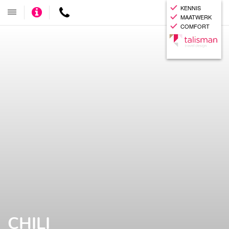
KENNIS
Adviseer
Contact
Toggle
MAATWERK
mij
navigatie
COMFORT
CHILI