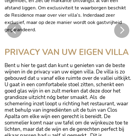
tegemoet, en ziet de markante ontvangst al van een
afstand liggen. Om exclusiviteit te waarborgen beschikt
de Residence maar over vier villa’s. Inderdaad zeer
exclusief, maar op deze manier wordt ook gastvrijheid
gegarandeerd.
Wijnkelder van de Residence
PRIVACY VAN UW EIGEN VILLA
Bent u hier te gast dan kunt u genieten van de beste
wijnen in de privacy van uw eigen villa. De villa is zo
gebouwd dat u vanaf elke ruimte over de vallei uitkijkt.
U gaat in een comfortabele stoel zitten, schenkt een
goed glas wijn in en zult merken dat deze door het
grandioze uitzicht nóg beter smaakt. Als de
schemering inzet loopt u richting het restaurant, waar
met behulp van ingrediënten uit de tuin van Clos
Apalta om elke wijn een gerecht is bereidt. De
sommelier komt naar uw tafel om de wijnkeuze toe te
lichten, maar dat de wijn en de gerechten perfect bij
elkaar passen had u zelf al gemerkt. Dit is