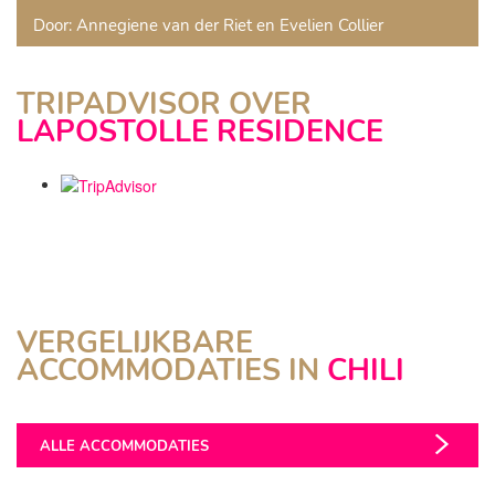
Door: Annegiene van der Riet en Evelien Collier
TRIPADVISOR OVER
LAPOSTOLLE RESIDENCE
VERGELIJKBARE
VIÑA VIK
ACCOMMODATIES IN
CHILI
Colchague Valley
ALLE ACCOMMODATIES