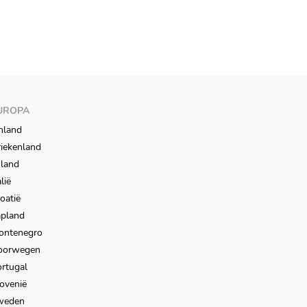
UROPA
nland
iekenland
sland
alië
oatië
apland
ontenegro
oorwegen
rtugal
ovenië
weden