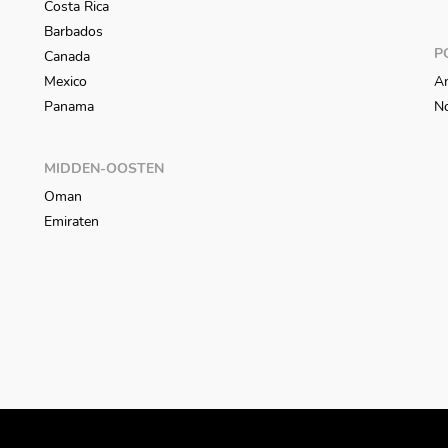
Costa Rica
Barbados
P
Canada
Mexico
An
Panama
N
MIDDEN-OOSTEN
Oman
Emiraten