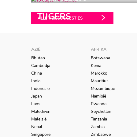
HEILIGDOMMEN &
TIJGERS
ALLE REISSUGGESTIES
AZIË
AFRIKA
Bhutan
Botswana
Cambodja
Kenia
China
Marokko
India
Mauritius
Indonesië
Mozambique
Japan
Namibië
Laos
Rwanda
Malediven
Seychellen
Maleisië
Tanzania
Nepal
Zambia
Singapore
Zimbabwe