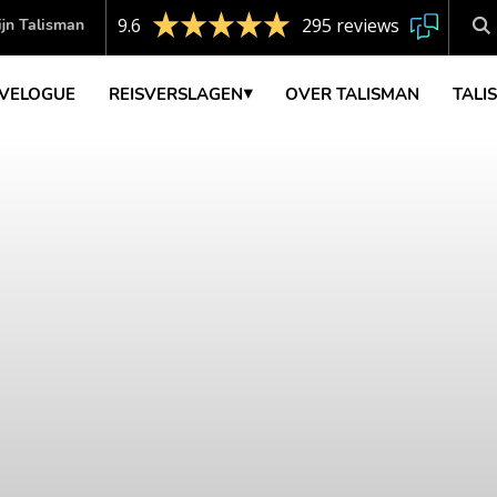
9.6
295 reviews
jn Talisman
VELOGUE
REISVERSLAGEN
OVER TALISMAN
TALI