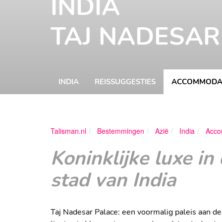
INDIA
TAJ NADESAR
INDIA
REISSUGGESTIES
ACCOMMODA
Talisman.nl
Bestemmingen
Azië
India
Acco
Koninklijke luxe in
stad van India
Taj Nadesar Palace: een voormalig paleis aan d