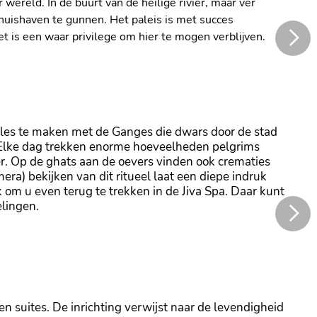
 wereld. In de buurt van de heilige rivier, maar ver
uishaven te gunnen. Het paleis is met succes
t is een waar privilege om hier te mogen verblijven.
d tot een luxe boutique hotel
alles te maken met de Ganges die dwars door de stad
. Elke dag trekken enorme hoeveelheden pelgrims
er. Op de ghats aan de oevers vinden ook crematies
era) bekijken van dit ritueel laat een diepe indruk
k om u even terug te trekken in de Jiva Spa. Daar kunt
elingen.
rt
en suites. De inrichting verwijst naar de levendigheid