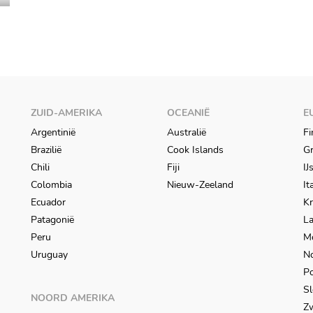
ZUID-AMERIKA
OCEANIË
E
Argentinië
Australië
Fi
Brazilië
Cook Islands
Gr
Chili
Fiji
IJ
Colombia
Nieuw-Zeeland
It
Ecuador
Kr
Patagonië
L
Peru
M
Uruguay
N
Po
Sl
NOORD AMERIKA
Z