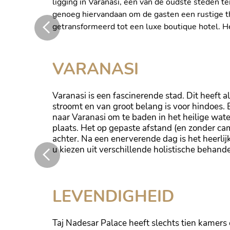
ligging in Varanasi, een van de oudste steden ter
genoeg hiervandaan om de gasten een rustige th
getransformeerd tot een luxe boutique hotel. He
Dit paleis is met succes getransformeer
VARANASI
Varanasi is een fascinerende stad. Dit heeft 
stroomt en van groot belang is voor hindoes
naar Varanasi om te baden in het heilige wat
plaats. Het op gepaste afstand (en zonder cam
achter. Na een enerverende dag is het heerlij
u kiezen uit verschillende holistische behand
...En is ontworpen voor koninklijk comfo
LEVENDIGHEID
Taj Nadesar Palace heeft slechts tien kamers 