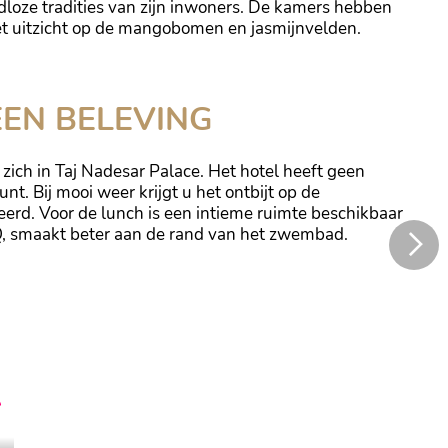
tijdloze tradities van zijn inwoners. De kamers hebben
t uitzicht op de mangobomen en jasmijnvelden.
t u in het hotel heerlijk tot rust komen
EEN BELEVING
 zich in Taj Nadesar Palace. Het hotel heeft geen
t. Bij mooi weer krijgt u het ontbijt op de
rd. Voor de lunch is een intieme ruimte beschikbaar
BQ, smaakt beter aan de rand van het zwembad.
A