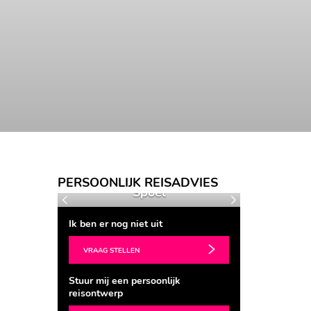
Ingrid van der
PERSOONLIJK REISADVIES
Spoel
Barbara Roe
Vorige
Volgende
Ik ben er nog niet uit
VRAAG STELLEN
Stuur mij een persoonlijk
reisontwerp