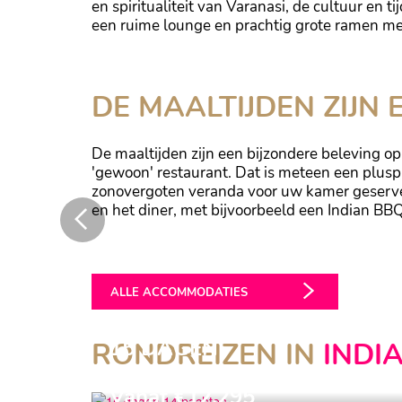
en spiritualiteit van Varanasi, de cultuur en 
een ruime lounge en prachtig grote ramen me
Na een dag van verkenning in de hectiek van de stad, kun
DE MAALTIJDEN ZIJN 
De maaltijden zijn een bijzondere beleving op
'gewoon' restaurant. Dat is meteen een pluspun
zonovergoten veranda voor uw kamer geservee
en het diner, met bijvoorbeeld een Indian B
Geniet van een Indian BBQ...
ALLE ACCOMMODATIES
15 DAGEN
RONDREIZEN IN
INDI
14 NACHTEN
Vanaf €12.295