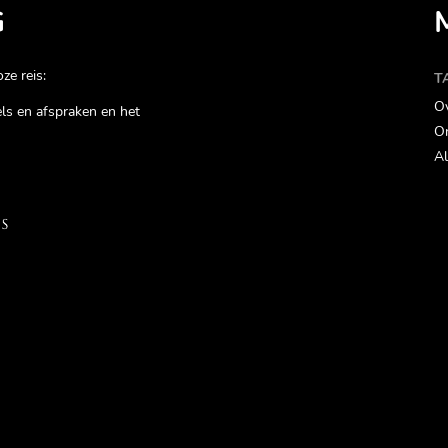
G
ze reis:
T
Ov
gels en afspraken en het
On
Al