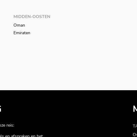
MIDDEN-OOSTEN
Oman
Emiraten
G
ze reis:
T
Ov
gels en afspraken en het