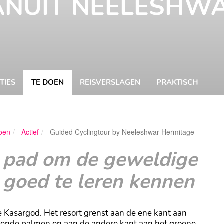
ANUIT NEELESHW
TIES
TE DOEN
REISVERSLAGEN
PRAKTISCH
oen
Actief
Guided Cyclingtour by Neeleshwar Hermitage
Barbara Roet
 pad om de geweldige
 goed te leren kennen
e Kasargod. Het resort grenst aan de ene kant aan
vende palmen en aan de andere kant aan het groene