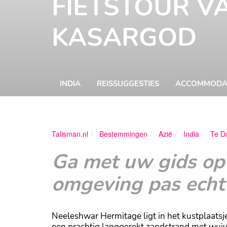
FIETSTOUR V
KASARGOD
INDIA
REISSUGGESTIES
ACCOMMODA
Talisman.nl
Bestemmingen
Azië
India
Te D
Ga met uw gids op
omgeving pas echt
Neeleshwar Hermitage ligt in het kustplaatsj
een prachtig langgerekt zandstrand met wui