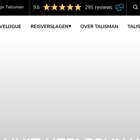
9.6
295 reviews
jn Talisman
VELOGUE
REISVERSLAGEN
OVER TALISMAN
TALI