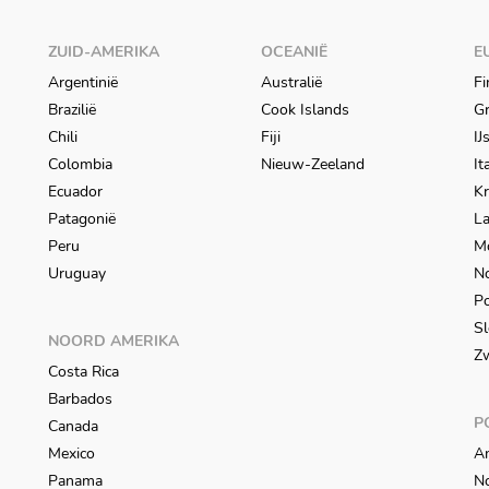
ZUID-AMERIKA
OCEANIË
E
Argentinië
Australië
Fi
Brazilië
Cook Islands
Gr
Chili
Fiji
IJ
Colombia
Nieuw-Zeeland
It
Ecuador
Kr
Patagonië
L
Peru
M
Uruguay
N
Po
Sl
NOORD AMERIKA
Z
Costa Rica
Barbados
P
Canada
Mexico
An
Panama
N