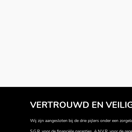
VERTROUWD EN VEILI
Wij zijn aangesloten bij de drie pijlers onder een zorgelo
S.G.R. voor de financiële garanties, A.N.V.R. voor de re