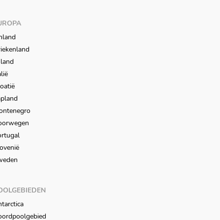
UROPA
nland
iekenland
sland
alië
oatië
apland
ontenegro
oorwegen
rtugal
ovenië
weden
OOLGEBIEDEN
tarctica
oordpoolgebied