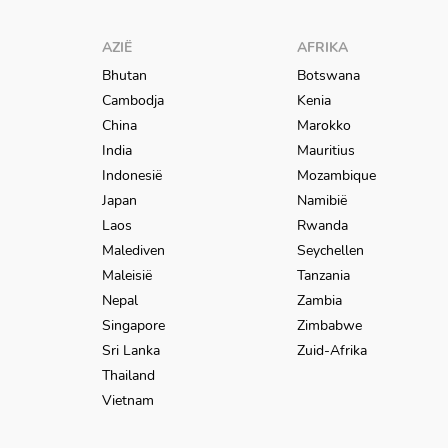
AZIË
AFRIKA
Bhutan
Botswana
Cambodja
Kenia
China
Marokko
India
Mauritius
Indonesië
Mozambique
Japan
Namibië
Laos
Rwanda
Malediven
Seychellen
Maleisië
Tanzania
Nepal
Zambia
Singapore
Zimbabwe
Sri Lanka
Zuid-Afrika
Thailand
Vietnam