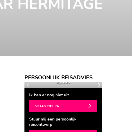
AR HERMITAGE
Ingrid van der
PERSOONLIJK REISADVIES
ers
Spoel
Barb
Vorige
Volgende
Ik ben er nog niet uit
VRAAG STELLEN
Stuur mij een persoonlijk
reisontwerp