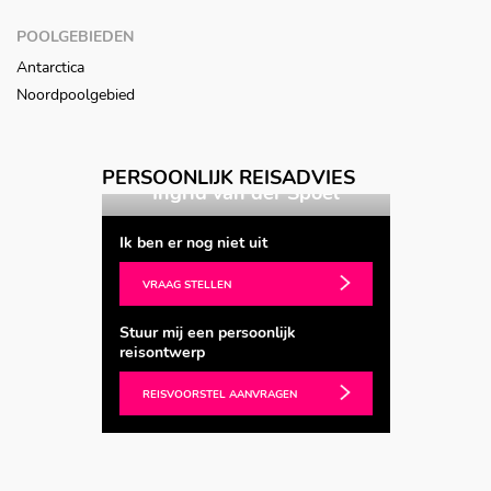
POOLGEBIEDEN
Antarctica
Noordpoolgebied
Vorige
Volgende
PERSOONLIJK REISADVIES
ters
Ingrid van der Spoel
Bar
Ik ben er nog niet uit
VRAAG STELLEN
Stuur mij een persoonlijk
reisontwerp
REISVOORSTEL AANVRAGEN