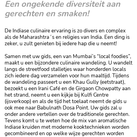
Een ongekende diversiteit aan
gerechten en smaken!
De Indiase culinaire ervaring is zo divers en complex
als de Maharashtra´s en religies van India. Een ding is
zeker, u zult genieten bij iedere hap die u neemt!
Samen met uw gids, een van Mumbai’s “local foodies”,
maakt u een bijzondere culinaire wandeling. U wandelt
langs de streetfood stalletjes waar honderden locals
zich iedere dag verzamelen voor hun maaltijd. Tijdens
de wandeling passeert u een Khau Gully (eetstraat),
bezoekt u een Irani Café en de Girgaon Chowpatty aan
het strand, neemt u een kijkje bij Kulfi Centre
(ijsverkoop) en als de tijd het toelaat neemt de gids u
ook mee naar Babulnath Dosa Point. Uw gids zal u
onder andere vertellen over de traditionele gerechten.
Tevens komt u te weten hoe de mix van aromatische
Indiase kruiden met moderne kooktechnieken worden
gecombineerd en op welke wijze gerechten worden