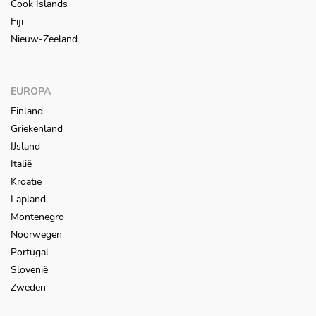
Cook Islands
Fiji
Nieuw-Zeeland
EUROPA
Finland
Griekenland
IJsland
Italië
Kroatië
Lapland
Montenegro
Noorwegen
Portugal
Slovenië
Zweden