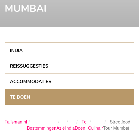
MUMBAI
INDIA
REISSUGGESTIES
ACCOMMODATIES
TE DOEN
Talisman.nl
Te
Streetfood
Bestemmingen
Azië
India
Doen
Culinair
Tour Mumbai