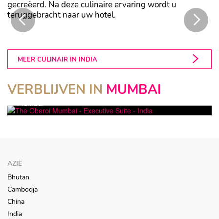
gecreëerd. Na deze culinaire ervaring wordt u
teruggebracht naar uw hotel.
U wordt begeleid door een local foodie.
MEER CULINAIR IN INDIA
VERBLIJVEN IN
MUMBAI
THE OBEROI MUMBAI
TAJ MAHAL PALACE & TOWER
Mumbai
Mumbai
AZIË
Bhutan
Cambodja
China
India