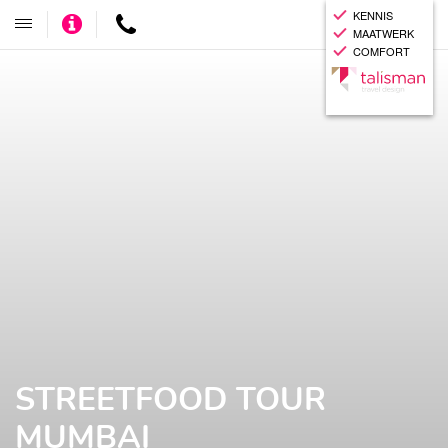
KENNIS
Adviseer
Contact
Toggle
MAATWERK
mij
navigatie
COMFORT
STREETFOOD TOUR
MUMBAI