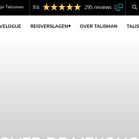
9.6
295 reviews
jn Talisman
VELOGUE
REISVERSLAGEN
OVER TALISMAN
TALI