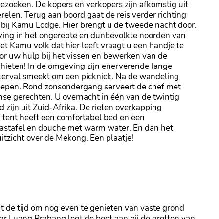
ezoeken. De kopers en verkopers zijn afkomstig uit
relen. Terug aan boord gaat de reis verder richting
 bij Kamu Lodge. Hier brengt u de tweede nacht door.
eving in het ongerepte en dunbevolkte noorden van
et Kamu volk dat hier leeft vraagt u een handje te
voor uw hulp bij het vissen en bewerken van de
chieten! In de omgeving zijn enerverende lange
terval smeekt om een picknick. Na de wandeling
oepen. Rond zonsondergang serveert de chef met
nse gerechten. U overnacht in één van de twintig
 zijn uit Zuid-Afrika. De rieten overkapping
tent heeft een comfortabel bed en een
stafel en douche met warm water. En dan het
itzicht over de Mekong. Een plaatje!
ijt de tijd om nog even te genieten van vaste grond
ar Luang Prabang legt de boot aan bij de grotten van