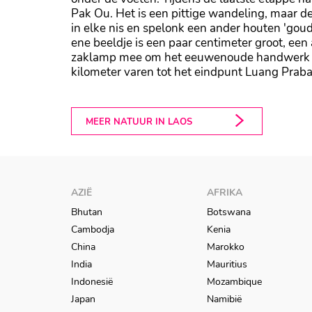
Pak Ou. Het is een pittige wandeling, maar d
in elke nis en spelonk een ander houten 'go
ene beeldje is een paar centimeter groot, een 
zaklamp mee om het eeuwenoude handwerk te
kilometer varen tot het eindpunt Luang Praba
MEER NATUUR IN LAOS
AZIË
AFRIKA
Bhutan
Botswana
Cambodja
Kenia
China
Marokko
India
Mauritius
Indonesië
Mozambique
Japan
Namibië