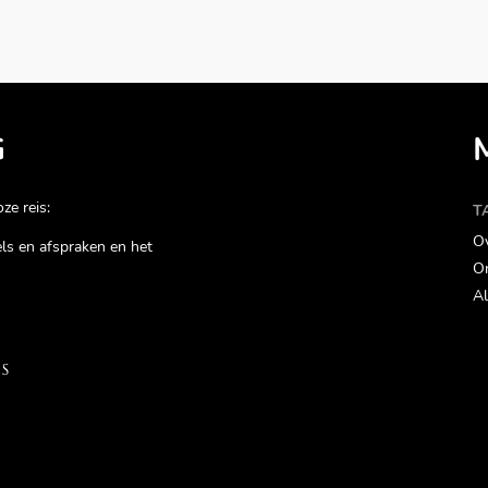
G
ze reis:
T
Ov
gels en afspraken en het
On
Al