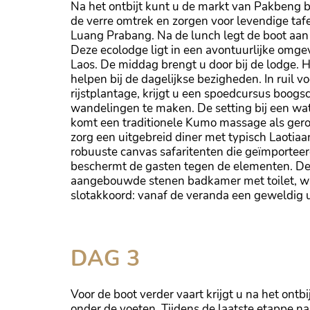
Na het ontbijt kunt u de markt van Pakbeng b
de verre omtrek en zorgen voor levendige tafe
Luang Prabang. Na de lunch legt de boot aan
Deze ecolodge ligt in een avontuurlijke omg
Laos. De middag brengt u door bij de lodge. H
helpen bij de dagelijkse bezigheden. In ruil 
rijstplantage, krijgt u een spoedcursus boogs
wandelingen te maken. De setting bij een wa
komt een traditionele Kumo massage als ger
zorg een uitgebreid diner met typisch Laotiaa
robuuste canvas safaritenten die geïmporteerd
beschermt de gasten tegen de elementen. De 
aangebouwde stenen badkamer met toilet, wa
slotakkoord: vanaf de veranda een geweldig u
Tent in de Kamu Lodge
DAG 3
Voor de boot verder vaart krijgt u na het ontb
onder de voeten. Tijdens de laatste etappe na