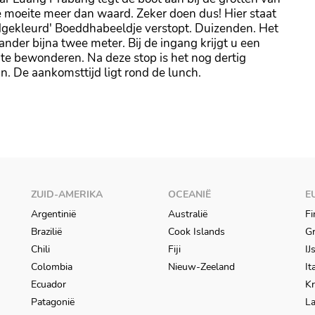
e moeite meer dan waard. Zeker doen dus! Hier staat
udgekleurd' Boeddhabeeldje verstopt. Duizenden. Het
ander bijna twee meter. Bij de ingang krijgt u een
 bewonderen. Na deze stop is het nog dertig
n. De aankomsttijd ligt rond de lunch.
ZUID-AMERIKA
OCEANIË
E
Argentinië
Australië
Fi
Brazilië
Cook Islands
Gr
Chili
Fiji
IJ
Colombia
Nieuw-Zeeland
It
Ecuador
Kr
Patagonië
L