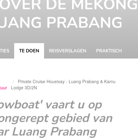
 OVER DE MEKONG
LUANG PRABANG
IES
TE DOEN
REISVERSLAGEN
PRAKTISCH
Private Cruise Houeixay - Luang Prabang & Kamu
Evelyn Oostveen
Ev
tuur
Lodge 3D/2N
owboat' vaart u op
ongerept gebied van
ar Luang Prabang