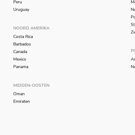
Peru
M
Uruguay
N
Po
Sl
NOORD AMERIKA
Z
Costa Rica
Barbados
P
Canada
Mexico
An
Panama
N
MIDDEN-OOSTEN
Oman
Emiraten