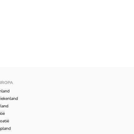
UROPA
nland
iekenland
sland
alië
oatië
apland