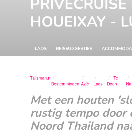
PRIVÉCRUISE
HOUEIXAY - 
LAOS
REISSUGGESTIES
ACCOMMODAT
Talisman.nl
Te
Bestemmingen
Azië
Laos
Doen
Na
Met een houten 'sl
rustig tempo door 
Noord Thailand na