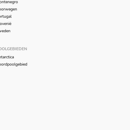
ontenegro
oorwegen
rtugal
ovenië
weden
OOLGEBIEDEN
tarctica
oordpoolgebied