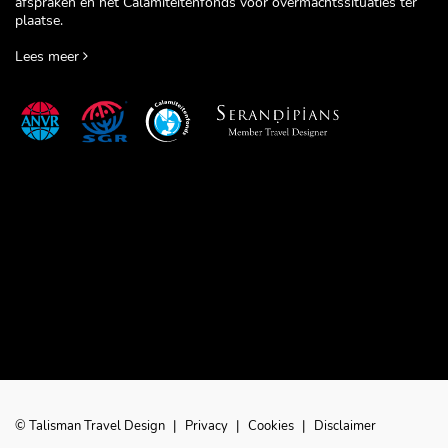
afspraken en het Calamiteitenfonds voor overmachtssituaties ter
plaatse.
Lees meer
© Talisman Travel Design
|
Privacy
|
Cookies
|
Disclaimer