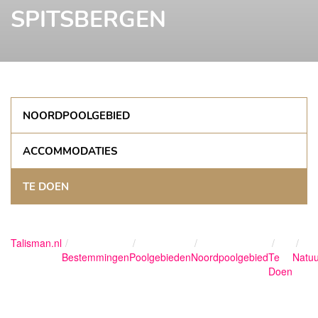
SPITSBERGEN
NOORDPOOLGEBIED
ACCOMMODATIES
TE DOEN
Talisman.nl
Bestemmingen
Poolgebieden
Noordpoolgebied
Te
Natuu
Doen