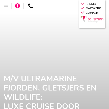
KENNIS
Adviseer
Contact
Toggle
MAATWERK
mij
navigatie
COMFORT
M/V ULTRAMARINE
FJORDEN, GLETSJERS EN
WILDLIFE:
LUXE CRUISE DOOR