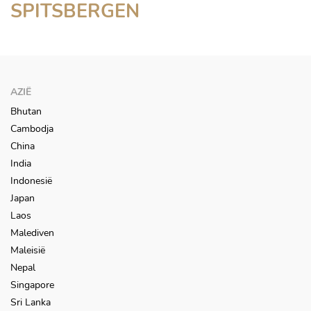
M/V ULTRAMARINE
SPITSBERGEN
Noordpoolgebied
AZIË
Bhutan
Cambodja
China
India
Indonesië
Japan
Laos
Malediven
Maleisië
Nepal
Singapore
Sri Lanka