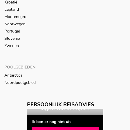
Kroatië
Lapland
Montenegro
Noorwegen
Portugal
Slovenië
Zweden
POOLGEBIEDEN
Antarctica
Noordpoolgebied
PERSOONLIJK REISADVIES
n der Spoel
Ingrid van der Spoel
Ik ben er nog niet uit