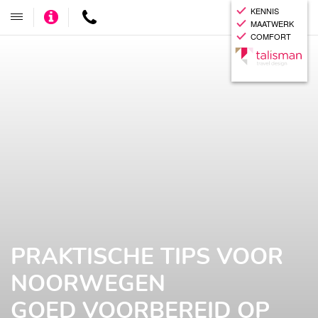
KENNIS
Adviseer
Contact
Toggle
MAATWERK
mij
navigatie
COMFORT
PRAKTISCHE TIPS VOOR
NOORWEGEN
GOED VOORBEREID OP