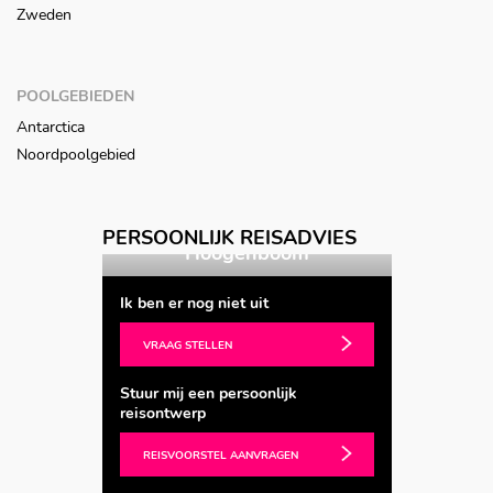
Zweden
POOLGEBIEDEN
Antarctica
Noordpoolgebied
Vorige
Volgende
Annelies
PERSOONLIJK REISADVIES
ogenboom
Ingrid van der Spoel
Ik ben er nog niet uit
VRAAG STELLEN
Stuur mij een persoonlijk
reisontwerp
REISVOORSTEL AANVRAGEN