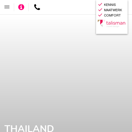
KENNIS
Adviseer
Contact
Toggle
MAATWERK
mij
navigatie
COMFORT
THAILAND