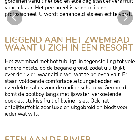
gordijnen vanuit het bed en elke dag staat er vers fruit
voor u klaar. Het personeel is vriendelijk en
professioneel. U wordt behandeld als een echte vorst.
Jacuzzi met fantastisch uitzicht
LIGGEND AAN HET ZWEMBAD
WAANT U ZICH IN EEN RESORT
Het zwembad met hot tub ligt, in tegenstelling tot vele
andere hotels, op de begane grond, zodat u uitkijkt
over de rivier, waar altijd wel wat te beleven valt. Er
staan voldoende comfortabele loungebedden en
overdekte sala's voor de nodige schaduw. Geregeld
komt de poolboy langs met ijswater, verkoelende
doekjes, stukjes fruit of kleine ijsjes. Ook het
ontbijtbuffet is zeer luxe en uitgebreid en biedt voor
ieder wat wils.
Terras van het River Café
ETEN AAN DE RIVIER