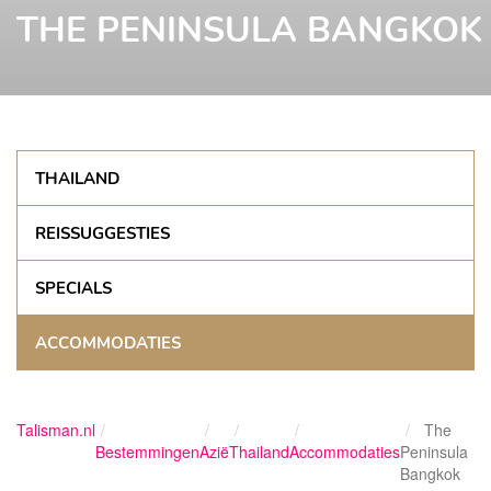
THE PENINSULA BANGKOK
THAILAND
REISSUGGESTIES
SPECIALS
ACCOMMODATIES
Talisman.nl
The
Bestemmingen
Azië
Thailand
Accommodaties
Peninsula
Bangkok