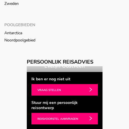
Zweden
POOLGEBIEDEN
Antarctica
Noordpoolgebied
Vorige
Volgende
PERSOONLIJK REISADVIES
 Oostveen
Astrid Hartog
Ik ben er nog niet uit
VRAAG STELLEN
Stuur mij een persoonlijk
reisontwerp
REISVOORSTEL AANVRAGEN