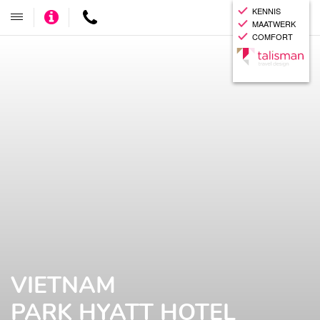
KENNIS
Adviseer
Contact
Toggle
MAATWERK
mij
navigatie
COMFORT
VIETNAM
PARK HYATT HOTEL