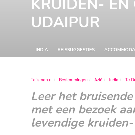
KRUIDEN- EN
UDAIPUR
INDIA
REISSUGGESTIES
ACCOMMODA
Talisman.nl
Bestemmingen
Azië
India
Te D
Leer het bruisende
met een bezoek aan
levendige kruiden-