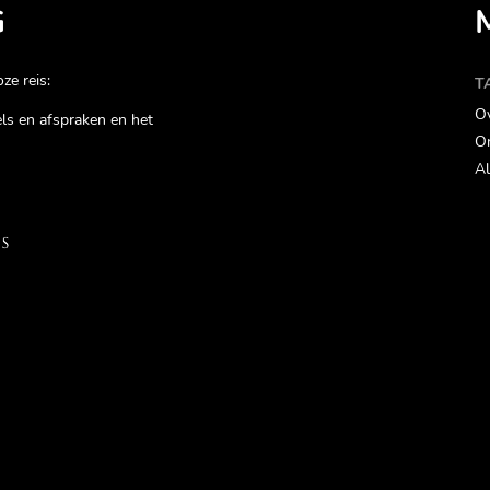
G
ze reis:
T
Ov
gels en afspraken en het
On
Al