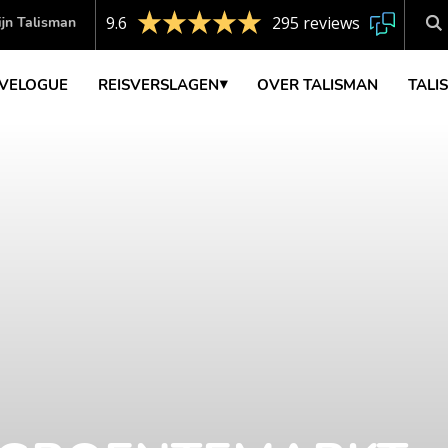
9.6
295 reviews
jn Talisman
VELOGUE
REISVERSLAGEN
OVER TALISMAN
TALI