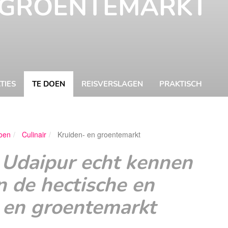
 GROENTEMARKT
TIES
TE DOEN
REISVERSLAGEN
PRAKTISCH
oen
Culinair
Kruiden- en groentemarkt
Barbara Roet
 Udaipur echt kennen
 de hectische en
 en groentemarkt