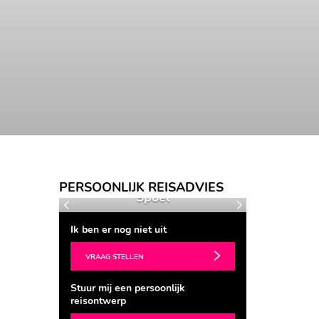
Ingrid van der
PERSOONLIJK REISADVIES
ers
Spoel
Barb
Vorige
Volgende
Ik ben er nog niet uit
VRAAG STELLEN
Stuur mij een persoonlijk
reisontwerp