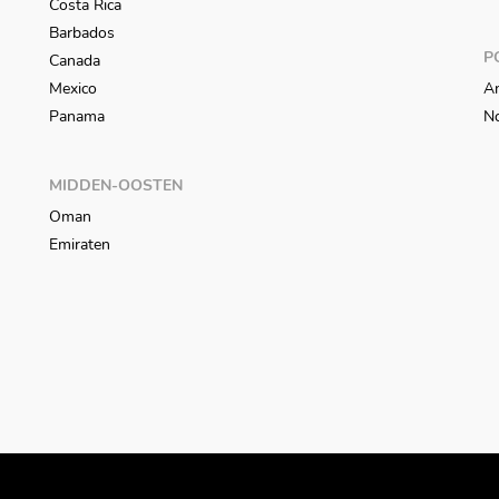
Costa Rica
Barbados
P
Canada
Mexico
An
Panama
N
MIDDEN-OOSTEN
Oman
Emiraten