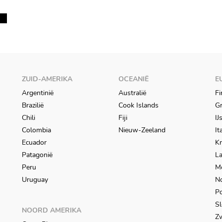
ZUID-AMERIKA
OCEANIË
E
Argentinië
Australië
Fi
Brazilië
Cook Islands
Gr
Chili
Fiji
IJ
Colombia
Nieuw-Zeeland
It
Ecuador
Kr
Patagonië
L
Peru
M
Uruguay
N
Po
Sl
NOORD AMERIKA
Z