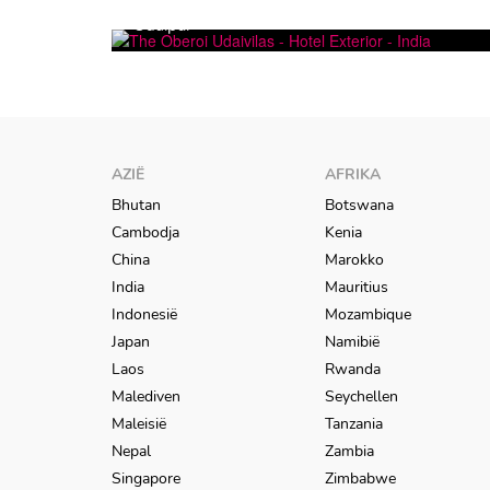
Udaipur
AZIË
AFRIKA
Bhutan
Botswana
Cambodja
Kenia
China
Marokko
India
Mauritius
Indonesië
Mozambique
Japan
Namibië
Laos
Rwanda
Malediven
Seychellen
Maleisië
Tanzania
Nepal
Zambia
Singapore
Zimbabwe