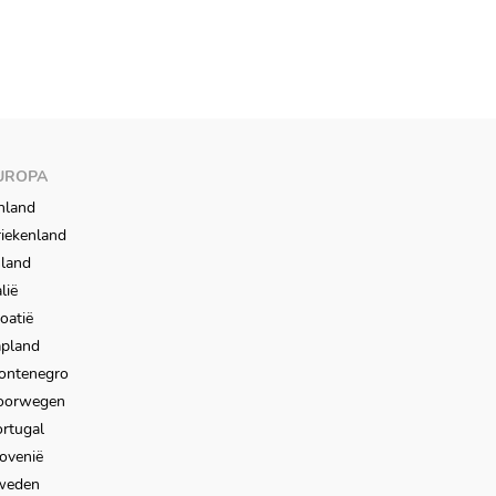
UROPA
nland
iekenland
sland
alië
oatië
apland
ontenegro
oorwegen
rtugal
ovenië
weden