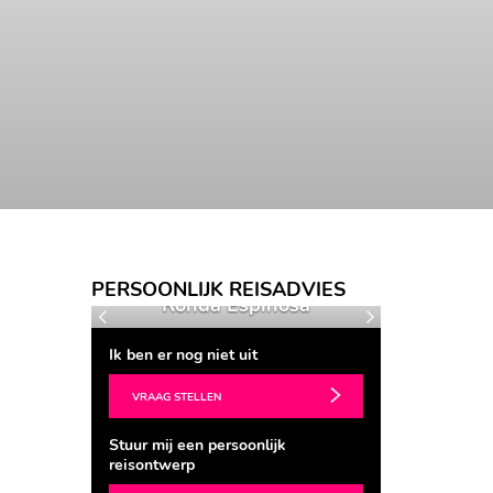
PERSOONLIJK REISADVIES
ers
Ronda Espinosa
Barb
Vorige
Volgende
Ik ben er nog niet uit
VRAAG STELLEN
Stuur mij een persoonlijk
reisontwerp