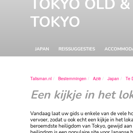
TOKYO OLD 
TOKYO
JAPAN
REISSUGGESTIES
ACCOMMODA
Talisman.nl
Bestemmingen
Azië
Japan
Te 
Een kijkje in het lo
Vandaag laat uw gids u enkele van de vele ho
vervoer, zodat u ook echt een kijkje in het loka
beroemdste heiligdom van Tokyo, gewijd aan d
heiligdom is een populaire site voor Japanse h