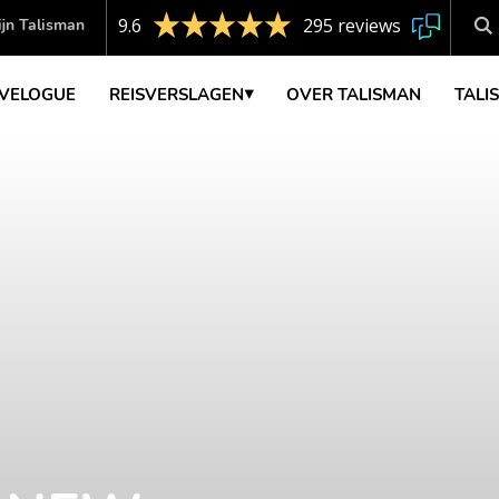
9.6
295 reviews
jn Talisman
VELOGUE
REISVERSLAGEN
OVER TALISMAN
TALI