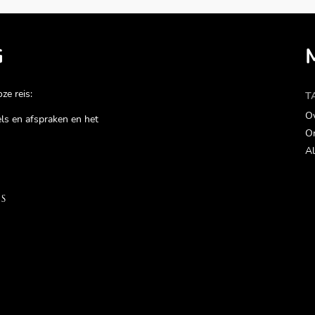
G
ze reis:
T
Ov
gels en afspraken en het
On
Al