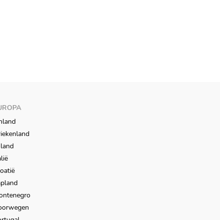
UROPA
nland
iekenland
sland
alië
oatië
apland
ontenegro
oorwegen
rtugal