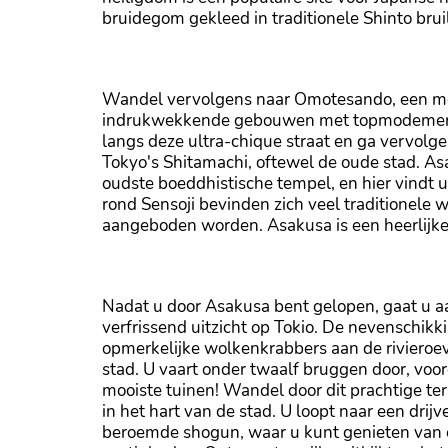
bruidegom gekleed in traditionele Shinto bruilo
Meiji Jingu
Wandel vervolgens naar Omotesando, een m
indrukwekkende gebouwen met topmodemerke
langs deze ultra-chique straat en ga vervolge
Tokyo's Shitamachi, oftewel de oude stad. As
oudste boeddhistische tempel, en hier vindt u
rond Sensoji bevinden zich veel traditionele 
aangeboden worden. Asakusa is een heerlijk
Sensoji-tempel
Nadat u door Asakusa bent gelopen, gaat u a
verfrissend uitzicht op Tokio. De nevenschik
opmerkelijke wolkenkrabbers aan de riviero
stad. U vaart onder twaalf bruggen door, voo
mooiste tuinen! Wandel door dit prachtige ter
in het hart van de stad. U loopt naar een drij
beroemde shogun, waar u kunt genieten van 