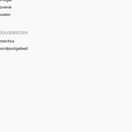
ovenië
weden
OOLGEBIEDEN
tarctica
oordpoolgebied