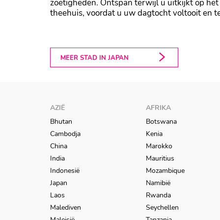
zoetigheden. Ontspan terwijl u uitkijkt op he
theehuis, voordat u uw dagtocht voltooit en t
Hamarikyu Garden
MEER STAD IN JAPAN
AZIË
AFRIKA
Bhutan
Botswana
Cambodja
Kenia
China
Marokko
India
Mauritius
Indonesië
Mozambique
Japan
Namibië
Laos
Rwanda
Malediven
Seychellen
Maleisië
Tanzania