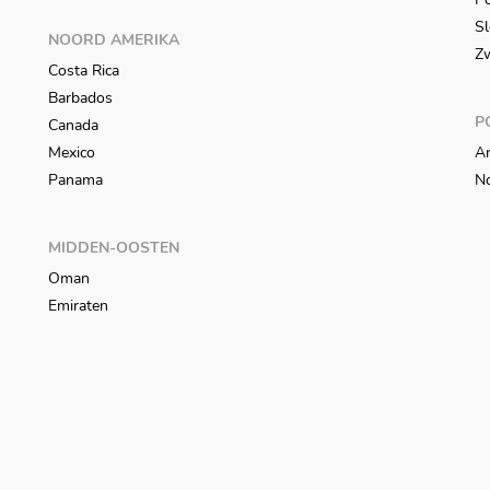
Sl
NOORD AMERIKA
Z
Costa Rica
Barbados
P
Canada
Mexico
An
Panama
N
MIDDEN-OOSTEN
Oman
Emiraten