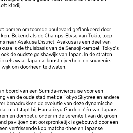
ft kledij.
et bomen omzoomde boulevard geflankeerd door
n. Bekend als de Champs-Elyse van Tokio, loop
ns naar Asakusa District. Asakusa is een deel van
akusa is de thuisbasis van de Sensoji-tempel, Tokyo's
 ook de oudste geishawijk van Japan. In de straten
winkels waar Japanse kunstnijverheid en souvenirs
e wijk om doorheen te dwalen.
an boord van een Sumida-riviercruise voor een
king van de oude stad met de Tokyo Skytree en andere
ever benadrukken de evolutie van deze dynamische
rdat u uitstapt bij Hamarikyu Garden, één van Japans
rein en dompel u onder in de sereniteit van dit groen
vend paviljoen dat oorspronkelijk is gebouwd door een
een verfrissende kop matcha-thee en Japanse