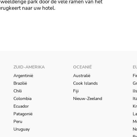
t weelderige park door de vele ramen van het
erugkeert naar uw hotel.
ZUID-AMERIKA
OCEANIË
E
Argentinië
Australië
Fi
Brazilië
Cook Islands
Gr
Chili
Fiji
IJ
Colombia
Nieuw-Zeeland
It
Ecuador
Kr
Patagonië
L
Peru
M
Uruguay
N
Po