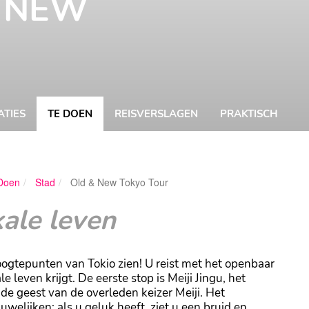
& NEW
TIES
TE DOEN
REISVERSLAGEN
PRAKTISCH
Doen
Stad
Old & New Tokyo Tour
Barbara Roet
kale leven
ogtepunten van Tokio zien! U reist met het openbaar
le leven krijgt. De eerste stop is Meiji Jingu, het
e geest van de overleden keizer Meiji. Het
uwelijken; als u geluk heeft, ziet u een bruid en