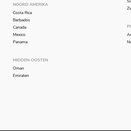
Sl
NOORD AMERIKA
Z
Costa Rica
Barbados
P
Canada
Mexico
An
Panama
N
MIDDEN-OOSTEN
Oman
Emiraten