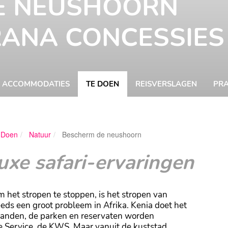
E NEUSHOORN
RANA CONCESSIES
ACCOMMODATIES
TE DOEN
REISVERSLAGEN
PRA
 Doen
Natuur
Bescherm de neushoorn
Katrijn Beren
xe safari-ervaringen
het stropen te stoppen, is het stropen van
eds een groot probleem in Afrika. Kenia doet het
landen, de parken en reservaten worden
e Service, de KWS. Maar vanuit de kuststad