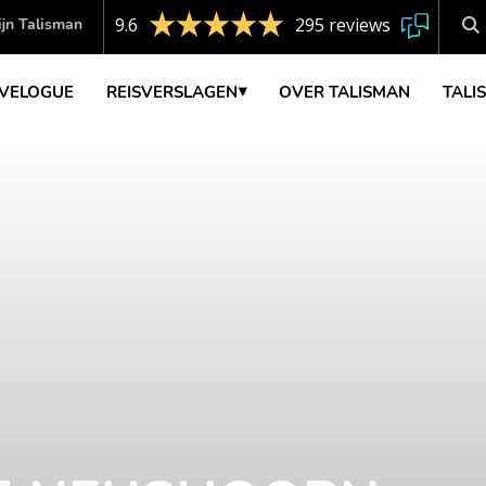
9.6
295 reviews
jn Talisman
VELOGUE
REISVERSLAGEN
OVER TALISMAN
TALI