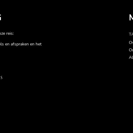
G
ze reis:
T
Ov
gels en afspraken en het
On
Al