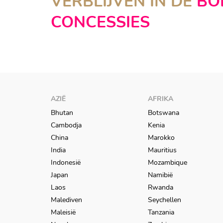
VERBLIJVEN IN DE
BO
KIFARU HOUSE
CONCESSIES
Lewa
AZIË
AFRIKA
Bhutan
Botswana
Cambodja
Kenia
China
Marokko
India
Mauritius
Indonesië
Mozambique
Japan
Namibië
Laos
Rwanda
Malediven
Seychellen
Maleisië
Tanzania