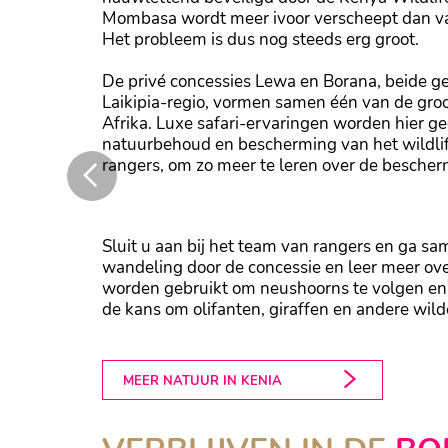
Mombasa wordt meer ivoor verscheept dan van
Het probleem is dus nog steeds erg groot.
De privé concessies Lewa en Borana, beide g
Laikipia-regio, vormen samen één van de gro
Afrika. Luxe safari-ervaringen worden hier 
natuurbehoud en bescherming van het wildlife
rangers, om zo meer te leren over de bescher
orden gecombineerd met een grote toewijding aan natuurbehoud en besc
Sluit u aan bij het team van rangers en ga s
wandeling door de concessie en leer meer ove
worden gebruikt om neushoorns te volgen en 
de kans om olifanten, giraffen en andere wil
MEER NATUUR IN KENIA