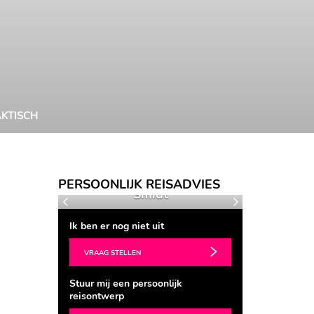
KTISCH
Seraphine de
PERSOONLIJK REISADVIES
ds
Smidt
Katr
Vorige
Volgende
Ik ben er nog niet uit
VRAAG STELLEN
Stuur mij een persoonlijk
reisontwerp