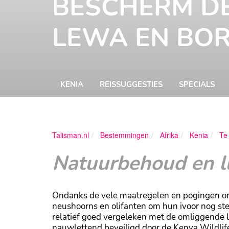
BESCHERM D
LEWA EN BO
KENIA
REISSUGGESTIES
SPECIALS
Talisman.nl
Bestemmingen
Afrika
Kenia
Te
Natuurbehoud en lu
Ondanks de vele maatregelen en pogingen om 
neushoorns en olifanten om hun ivoor nog ste
relatief goed vergeleken met de omliggende 
nauwlettend beveiligd door de Kenya Wildlif