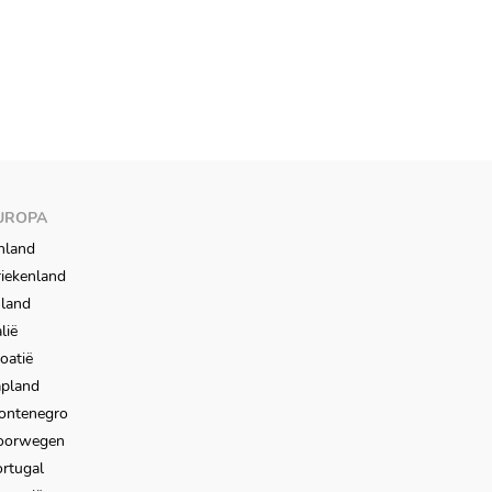
UROPA
nland
iekenland
sland
alië
oatië
apland
ontenegro
oorwegen
rtugal