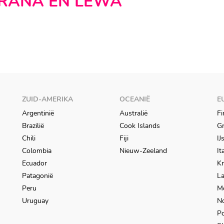
RANA EN LEWA
BORANA LODGE
Borana
ZUID-AMERIKA
OCEANIË
E
Argentinië
Australië
Fi
Brazilië
Cook Islands
Gr
Chili
Fiji
IJ
Colombia
Nieuw-Zeeland
It
Ecuador
Kr
Patagonië
L
Peru
M
Uruguay
N
Po