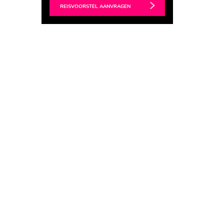
REISVOORSTEL AANVRAGEN
r over de bescherming van deze prachtige dieren