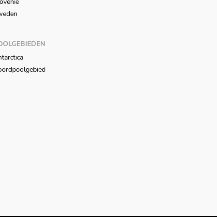
ovenië
weden
OOLGEBIEDEN
tarctica
oordpoolgebied