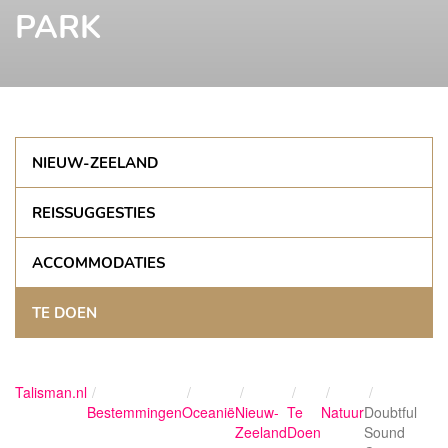
PARK
NIEUW-ZEELAND
REISSUGGESTIES
ACCOMMODATIES
TE DOEN
Talisman.nl
Bestemmingen
Oceanië
Nieuw-
Te
Natuur
Doubtful
Zeeland
Doen
Sound