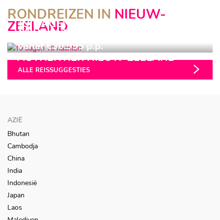
RONDREIZEN IN
NIEUW-
19 DAGEN
ZEELAND
16 NACHTEN
Vanaf €30.995 p.p.
AUTHENTIEK NIEUW-ZEELAND
ALLE REISSUGGESTIES
AZIË
Bhutan
Cambodja
China
India
Indonesië
Japan
Laos
Malediven