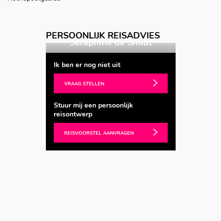
Vorige
Volgende
PERSOONLIJK REISADVIES
ine de Smidt
Marloes van Spijk
Ik ben er nog niet uit
VRAAG STELLEN
Stuur mij een persoonlijk
reisontwerp
REISVOORSTEL AANVRAGEN