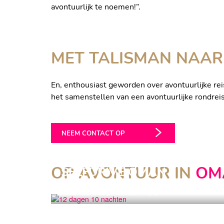
GRAPPIGE UITZICHTEN O
avontuurlijk te noemen!”.
MET TALISMAN NAA
En, enthousiast geworden over avontuurlijke rei
het samenstellen van een avontuurlijke rondre
NEEM CONTACT OP
OP AVONTUUR IN
OM
SELFDRIVE OMAN
12 dagen
10 nachten
Vanaf €8.250 p.p.