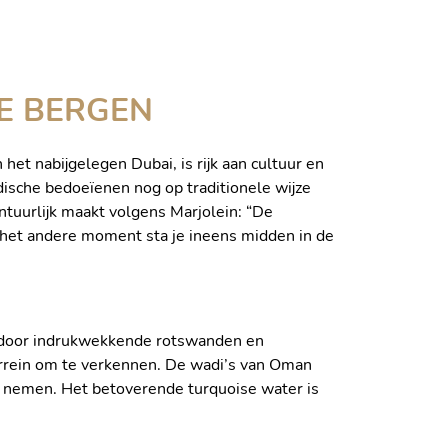
E BERGEN
t nabijgelegen Dubai, is rijk aan cultuur en
adische bedoeïenen nog op traditionele wijze
ntuurlijk maakt volgens Marjolein: “De
n het andere moment sta je ineens midden in de
gd door indrukwekkende rotswanden en
terrein om te verkennen. De wadi’s van Oman
e nemen. Het betoverende turquoise water is
ALID