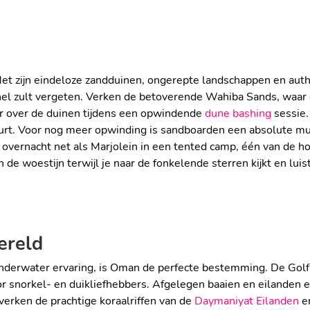
. Met zijn eindeloze zandduinen, ongerepte landschappen en a
 snel zult vergeten. Verken de betoverende Wahiba Sands, waar
eur over de duinen tijdens een opwindende
dune bashing
sessie.
eurt. Voor nog meer opwinding is sandboarden een absolute mus
UNIEKE GLAMPI
Of overnacht net als Marjolein in een tented camp, één van de 
TIJN
CLUB
n de woestijn terwijl je naar de fonkelende sterren kijkt en lui
ereld
 onderwater ervaring, is Oman de perfecte bestemming. De Golf
or snorkel- en duikliefhebbers. Afgelegen baaien en eilanden 
verken de prachtige koraalriffen van de
Daymaniyat Eilanden
en