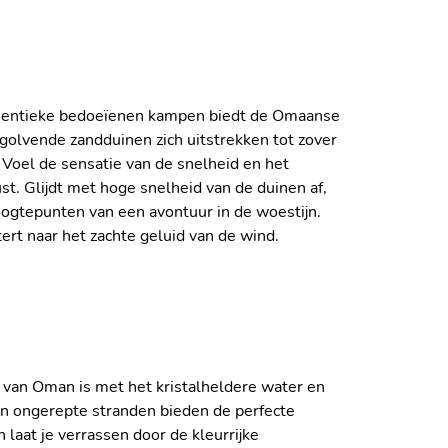
uthentieke bedoeïenen kampen biedt de Omaanse
 golvende zandduinen zich uitstrekken tot zover
 Voel de sensatie van de snelheid en het
t. Glijdt met hoge snelheid van de duinen af,
NG BELEVING BIJ CANVAS
hoogtepunten van een avontuur in de woestijn.
stert naar het zachte geluid van de wind.
 van Oman is met het kristalheldere water en
en ongerepte stranden bieden de perfecte
 laat je verrassen door de kleurrijke