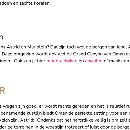
M
DUIKEN BIJ DE
adden en zachte koralen.
n
s Astrid en Marjolein? Dat zijn toch wel de bergen van Jabal 
n. Deze omgeving wordt ook wel de Grand Canyon van Oman gen
ATA
MOUNTAINBIKE
ngen. Ook kun je hier
mountainbiken
en
abseilen
of maak ee
R
e wegen zijn goed, er wordt rechts gereden en het is relatief 
benemende kustlijn biedt Oman de perfecte setting voor een 
zich zijn. Astrid: “Ondanks dat het hartstikke veilig is om zelf
ZELF RIJDEN D
ge terreinen in de woestijn trotseert of juist door de bergen 