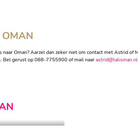
NDERWEG
VEILIG
R OMAN
s naar Oman? Aarzel dan zeker niet om contact met Astrid of M
is. Bel gerust op 088-7755900 of mail naar
astrid@talisman.nl
AN
ALILA JABAL 