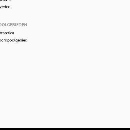
weden
OOLGEBIEDEN
tarctica
oordpoolgebied