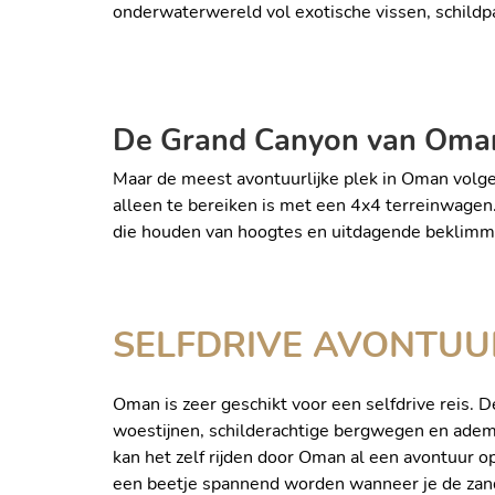
SNORKELEN BIJ MUSANDA
onderwaterwereld vol exotische vissen, schildp
De Grand Canyon van Oma
Maar de meest avontuurlijke plek in Oman volgen
alleen te bereiken is met een 4x4 terreinwage
ABSEILEN BIJ DE VIA FERR
die houden van hoogtes en uitdagende beklimmi
SELFDRIVE AVONTUU
Oman is zeer geschikt voor een selfdrive reis. D
woestijnen, schilderachtige bergwegen en adem
kan het zelf rijden door Oman al een avontuur op 
een beetje spannend worden wanneer je de zanderi