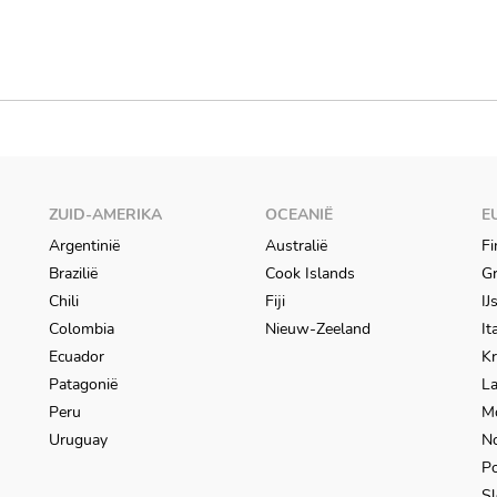
ZUID-AMERIKA
OCEANIË
E
Argentinië
Australië
Fi
Brazilië
Cook Islands
Gr
Chili
Fiji
IJ
Colombia
Nieuw-Zeeland
It
Ecuador
Kr
Patagonië
L
Peru
M
Uruguay
N
Po
Sl