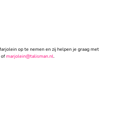
arjolein op te nemen en zij helpen je graag met
of
marjolein@talisman.nl
.
AKHDAR