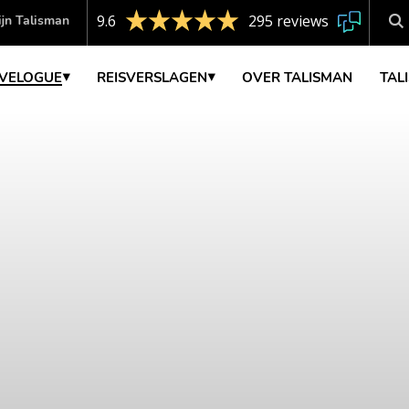
9.6
295 reviews
jn Talisman
VELOGUE
REISVERSLAGEN
OVER TALISMAN
TAL