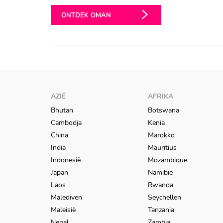
ONTDEK OMAN
AZIË
AFRIKA
Bhutan
Botswana
Cambodja
Kenia
China
Marokko
India
Mauritius
Indonesië
Mozambique
Japan
Namibië
Laos
Rwanda
Malediven
Seychellen
Maleisië
Tanzania
Nepal
Zambia