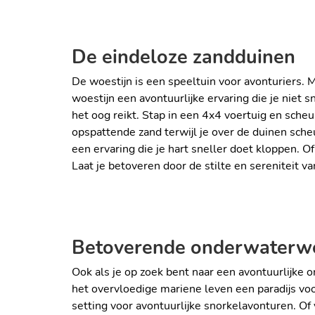
De eindeloze zandduinen
De woestijn is een speeltuin voor avonturiers
woestijn een avontuurlijke ervaring die je niet
het oog reikt. Stap in een 4x4 voertuig en sch
opspattende zand terwijl je over de duinen sch
een ervaring die je hart sneller doet kloppen. 
DUNE BASHEN IN DE WOES
Laat je betoveren door de stilte en sereniteit va
Betoverende onderwaterw
Ook als je op zoek bent naar een avontuurlijke
het overvloedige mariene leven een paradijs vo
setting voor avontuurlijke snorkelavonturen. Of 