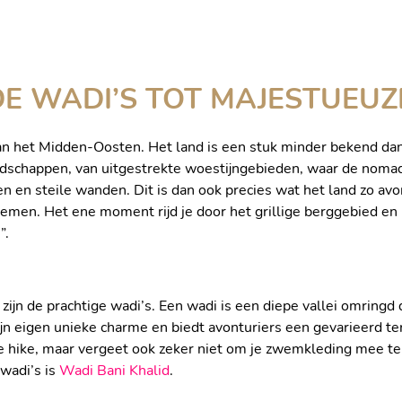
 WADI’S TOT MAJESTUEUZ
het Midden-Oosten. Het land is een stuk minder bekend dan he
n landschappen, van uitgestrekte woestijngebieden, waar de nom
n en steile wanden. Dit is dan ook precies wat het land zo avo
noemen. Het ene moment rijd je door het grillige berggebied e
”.
ijn de prachtige wadi’s. Een wadi is een diepe vallei omrin
zijn eigen unieke charme en biedt avonturiers een gevarieerd 
jke hike, maar vergeet ook zeker niet om je zwemkleding mee t
WADI BANI KH
 wadi’s is
Wadi Bani Khalid
.