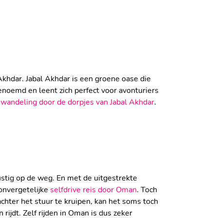
 DAYMANIYAT ISLANDS
Akhdar. Jabal Akhdar is een groene oase die
oemd en leent zich perfect voor avonturiers
N IN JABAL AKHDAR
n
wandeling door de dorpjes van Jabal Akhdar
.
rustig op de weg. En met de uitgestrekte
onvergetelijke
selfdrive reis door Oman
. Toch
 achter het stuur te kruipen, kan het soms toch
OOR OMAN IS HARTSTIKKE
rijdt. Zelf rijden in Oman is dus zeker