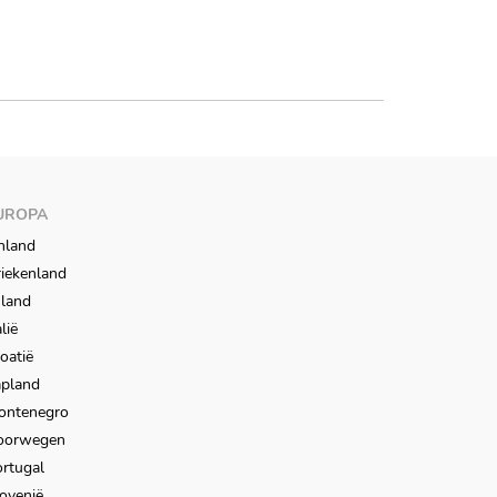
UROPA
nland
iekenland
sland
alië
oatië
apland
ontenegro
oorwegen
rtugal
ovenië