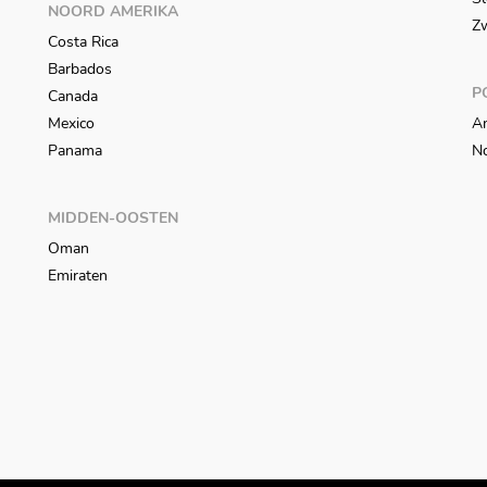
NOORD AMERIKA
Z
Costa Rica
Barbados
P
Canada
Mexico
An
Panama
N
MIDDEN-OOSTEN
Oman
Emiraten