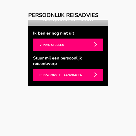
Vorige
Volgende
PERSOONLIJK REISADVIES
Spijk
Seraphine de Smidt
Marl
Ik ben er nog niet uit
VRAAG STELLEN
Stuur mij een persoonlijk
reisontwerp
REISVOORSTEL AANVRAGEN