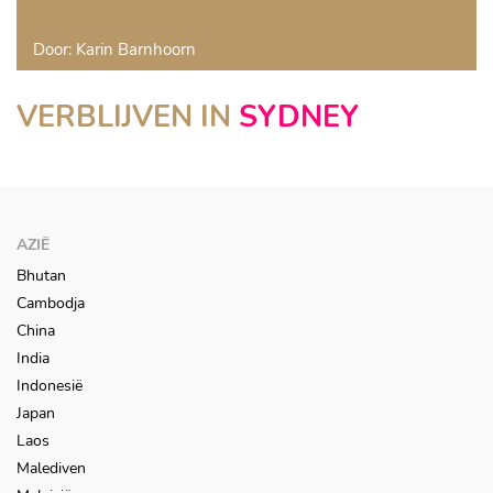
Door: Karin Barnhoorn
PARK HYATT SYDNEY
VERBLIJVEN IN
SYDNEY
Sydney
AZIË
Bhutan
Cambodja
China
India
Indonesië
Japan
Laos
Malediven