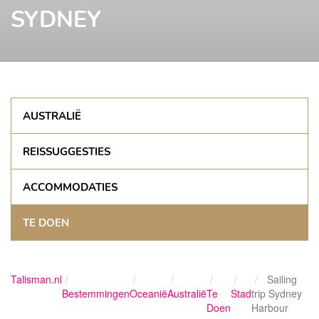
SYDNEY
AUSTRALIË
REISSUGGESTIES
ACCOMMODATIES
TE DOEN
Talisman.nl
Sailing
Bestemmingen
Oceanië
Australië
Te
Stad
trip Sydney
Doen
Harbour