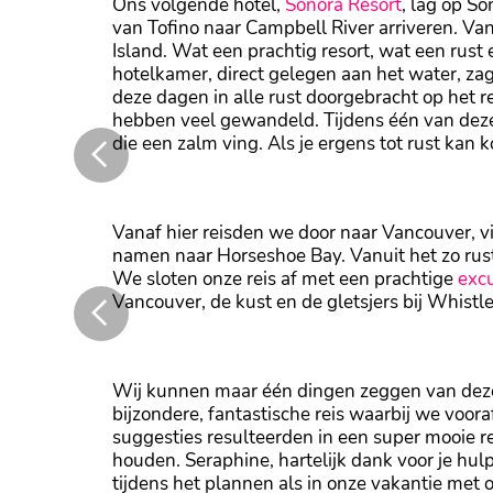
Ons volgende hotel,
Sonora Resort
, lag op S
van Tofino naar Campbell River arriveren. Van
Island. Wat een prachtig resort, wat een rust
hotelkamer, direct gelegen aan het water, z
deze dagen in alle rust doorgebracht op het 
hebben veel gewandeld. Tijdens één van de
die een zalm ving. Als je ergens tot rust kan ko
Vanuit onze kamer kunnen we de zeeleeuwen zi
Vanaf hier reisden we door naar Vancouver, 
namen naar Horseshoe Bay. Vanuit het zo rus
We sloten onze reis af met een prachtige
excu
Vancouver, de kust en de gletsjers bij Whistle
... en de gletsjers bij Whistler
Wij kunnen maar één dingen zeggen van dez
bijzondere, fantastische reis waarbij we voo
suggesties resulteerden in een super mooie r
houden. Seraphine, hartelijk dank voor je hu
tijdens het plannen als in onze vakantie met 