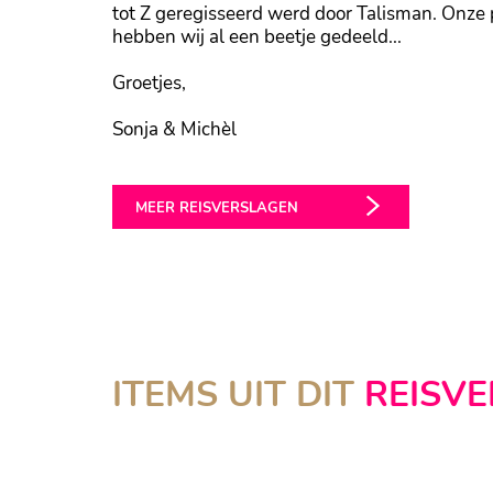
tot Z geregisseerd werd door Talisman. Onze
hebben wij al een beetje gedeeld...
Groetjes,
Sonja & Michèl
MEER REISVERSLAGEN
SONORA RESORT
ITEMS UIT DIT
REISV
Sonora Island