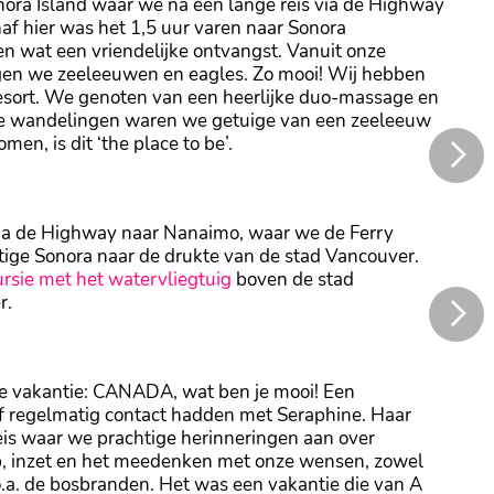
onora Island waar we na een lange reis via de Highway
af hier was het 1,5 uur varen naar Sonora
 en wat een vriendelijke ontvangst. Vanuit onze
agen we zeeleeuwen en eagles. Zo mooi! Wij hebben
resort. We genoten van een heerlijke duo-massage en
ze wandelingen waren we getuige van een zeeleeuw
men, is dit ‘the place to be’.
en
via de Highway naar Nanaimo, waar we de Ferry
tige Sonora naar de drukte van de stad Vancouver.
rsie met het watervliegtuig
boven de stad
r.
e vakantie: CANADA, wat ben je mooi! Een
raf regelmatig contact hadden met Seraphine. Haar
eis waar we prachtige herinneringen aan over
lp, inzet en het meedenken met onze wensen, zowel
o.a. de bosbranden. Het was een vakantie die van A