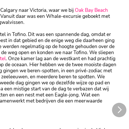
algary naar Victoria, waar we bij
Oak Bay Beach
t. Vanuit daar was een Whale-excursie geboekt met
gwalvissen.
el in Tofino. Dit was een spannende dag, omdat er
t in dat gebied en de enige weg die daarheen ging
e werden regelmatig op de hoogte gehouden over de
s de weg open en konden we naar Tofino. We sliepen
tel
. Onze kamer lag aan de westkant en had prachtig
t op de oceaan. Hier hebben we de twee mooiste dagen
ag gingen we beren-spotten, in een privé-zodiac met
om zeeleeuwen, en meerdere beren te spotten. We
tweede dag gingen we op dezelfde wijze op pad en
a een mistige start van de dag te verbazen dat wij
tten en een nest met een Eagle-jong. Wat een
n samenwerkt met bedrijven die een meerwaarde