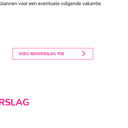
 plannen voor een eventuele volgende vakantie
VOEG REISVERSLAG TOE
WICKANINNISH INN
ERSLAG
Tofino