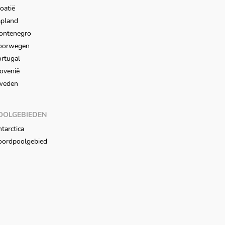
oatië
apland
ontenegro
oorwegen
rtugal
ovenië
weden
OOLGEBIEDEN
tarctica
oordpoolgebied