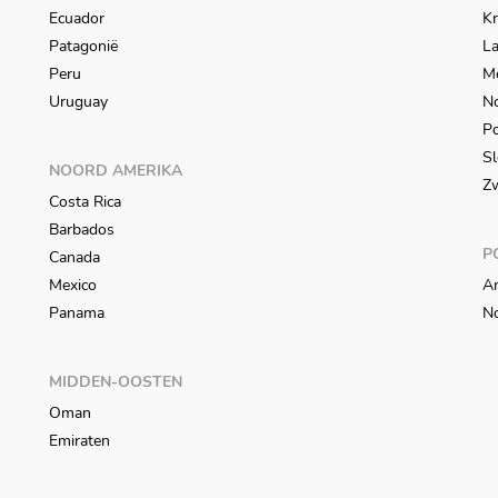
Ecuador
Kr
Patagonië
L
Peru
M
Uruguay
N
Po
Sl
NOORD AMERIKA
Z
Costa Rica
Barbados
P
Canada
Mexico
An
Panama
N
MIDDEN-OOSTEN
Oman
Emiraten