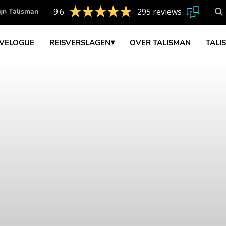
9.6
295 reviews
jn Talisman
VELOGUE
REISVERSLAGEN
OVER TALISMAN
TALI