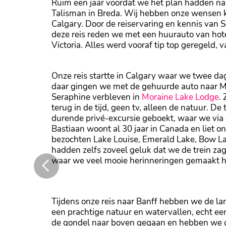
Ruim een jaar voordat we het plan hadden n
Talisman in Breda. Wij hebben onze wensen k
Calgary. Door de reiservaring en kennis van Se
deze reis reden we met een huurauto van hote
Victoria. Alles werd vooraf tip top geregeld,
Onze reis startte in Calgary waar we twee d
daar gingen we met de gehuurde auto naar M
Seraphine verbleven in
Moraine Lake Lodge
.
terug in de tijd, geen tv, alleen de natuur. 
durende privé-excursie geboekt, waar we via
Bastiaan woont al 30 jaar in Canada en liet 
bezochten Lake Louise, Emerald Lake, Bow L
hadden zelfs zoveel geluk dat we de trein za
waar we veel mooie herinneringen gemaakt 
Peyto Lake
Tijdens onze reis naar Banff hebben we de l
een prachtige natuur en watervallen, echt een
de gondel naar boven gegaan en hebben we 