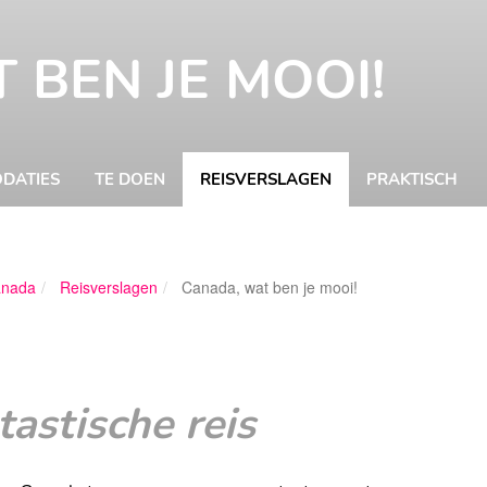
 BEN JE MOOI!
DATIES
TE DOEN
REISVERSLAGEN
PRAKTISCH
Kitty
nada
Reisverslagen
Canada, wat ben je mooi!
Nieuwenhuijsen
tastische reis