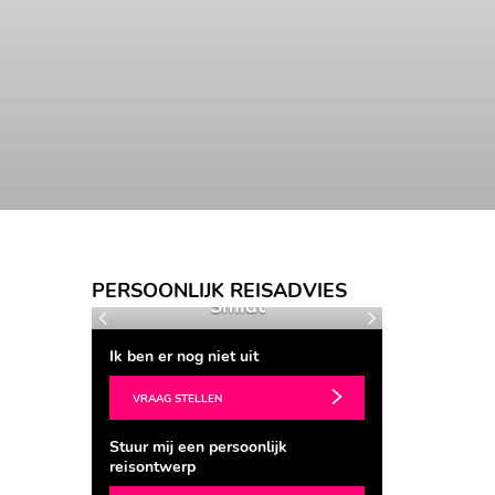
Seraphine de
Kitt
PERSOONLIJK REISADVIES
Smidt
Nieuwenh
Vorige
Volgende
Ik ben er nog niet uit
VRAAG STELLEN
Stuur mij een persoonlijk
reisontwerp