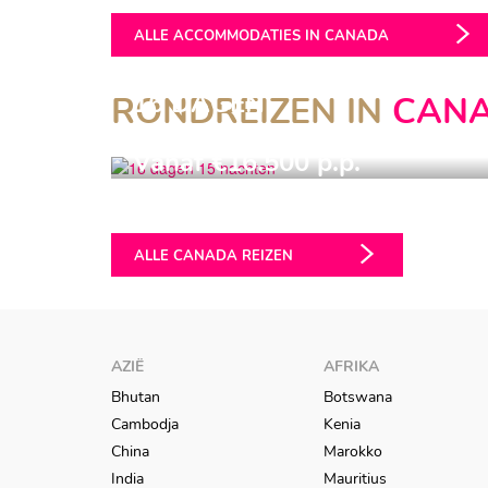
ALLE ACCOMMODATIES IN CANADA
16 DAGEN
RONDREIZEN IN
CAN
15 NACHTEN
Vanaf €16.500 p.p.
PEAKS TO PACIFIC
ALLE CANADA REIZEN
AZIË
AFRIKA
Bhutan
Botswana
Cambodja
Kenia
China
Marokko
India
Mauritius