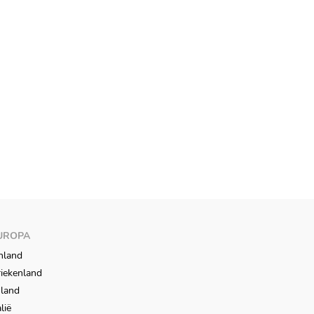
UROPA
nland
iekenland
sland
alië