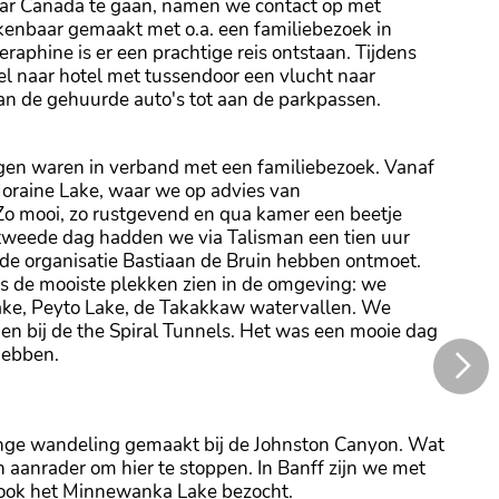
aar Canada te gaan, namen we contact op met
enbaar gemaakt met o.a. een familiebezoek in
raphine is er een prachtige reis ontstaan. Tijdens
l naar hotel met tussendoor een vlucht naar
 van de gehuurde auto's tot aan de parkpassen.
agen waren in verband met een familiebezoek. Vanaf
oraine Lake, waar we op advies van
 Zo mooi, zo rustgevend en qua kamer een beetje
De tweede dag hadden we via Talisman een tien uur
 de organisatie Bastiaan de Bruin hebben ontmoet.
ons de mooiste plekken zien in de omgeving: we
ake, Peyto Lake, de Takakkaw watervallen. We
gen bij de the Spiral Tunnels. Het was een mooie dag
hebben.
ange wandeling gemaakt bij de Johnston Canyon. Wat
 aanrader om hier te stoppen. In Banff zijn we met
ook het Minnewanka Lake bezocht.