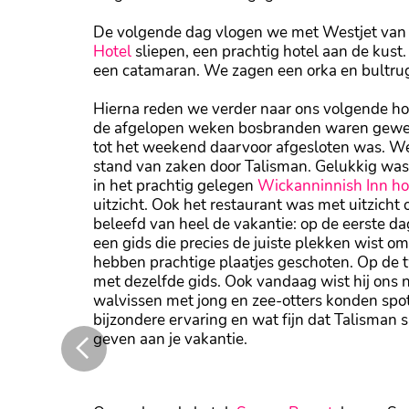
De volgende dag vlogen we met Westjet van C
Hotel
sliepen, een prachtig hotel aan de kus
een catamaran. We zagen een orka en bultru
Hierna reden we verder naar ons volgende hot
de afgelopen weken bosbranden waren gewees
tot het weekend daarvoor afgesloten was. W
stand van zaken door Talisman. Gelukkig wa
in het prachtig gelegen
Wickanninnish Inn ho
uitzicht. Ook het restaurant was met uitzich
beleefd van heel de vakantie: op de eerste d
een gids die precies de juiste plekken wist 
hebben prachtige plaatjes geschoten. Op de 
met dezelfde gids. Ook vandaag wist hij ons n
walvissen met jong en zee-otters konden spo
bijzondere ervaring en wat fijn dat Talisma
geven aan je vakantie.
We spotten meerdere beren