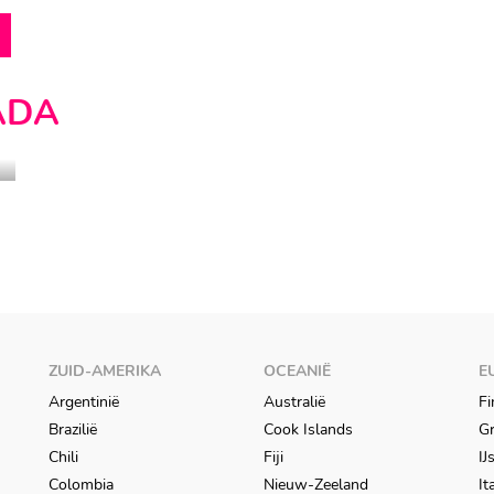
ADA
ZUID-AMERIKA
OCEANIË
E
Argentinië
Australië
Fi
Brazilië
Cook Islands
Gr
Chili
Fiji
IJ
Colombia
Nieuw-Zeeland
It