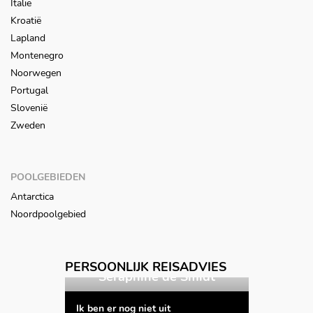
Italië
Kroatië
Lapland
Montenegro
Noorwegen
Portugal
Slovenië
Zweden
POOLGEBIEDEN
Antarctica
Noordpoolgebied
Vorige
Volgende
PERSOONLIJK REISADVIES
ends
Seraphine de Smidt
Kat
Ik ben er nog niet uit