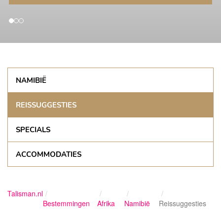
NAMIBIË
REISSUGGESTIES
SPECIALS
ACCOMMODATIES
Talisman.nl
Bestemmingen
Afrika
Namibië
Reissuggesties